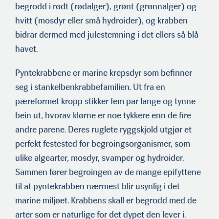
begrodd i rødt (rødalger), grønt (grønnalger) og
hvitt (mosdyr eller små hydroider), og krabben
bidrar dermed med julestemning i det ellers så blå
havet.
Pyntekrabbene er marine krepsdyr som befinner
seg i stankelbenkrabbefamilien. Ut fra en
pæreformet kropp stikker fem par lange og tynne
bein ut, hvorav klørne er noe tykkere enn de fire
andre parene. Deres ruglete ryggskjold utgjør et
perfekt festested for begroingsorganismer, som
ulike algearter, mosdyr, svamper og hydroider.
Sammen fører begroingen av de mange epifyttene
til at pyntekrabben nærmest blir usynlig i det
marine miljøet. Krabbens skall er begrodd med de
arter som er naturlige for det dypet den lever i.