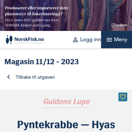
Skip
to
content
perm_identity
menu
Logg inn
Meny
Magasin
11/12 - 2023
Tilbake til utgaven
Guldens Lupe
Pyntekrabbe — Hyas