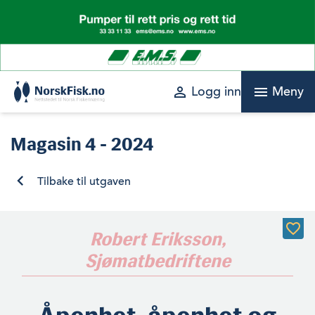
Skip
to
content
perm_identity
menu
Logg inn
Meny
Magasin
4 - 2024
Tilbake til utgaven
Robert Eriksson,
Sjømatbedriftene