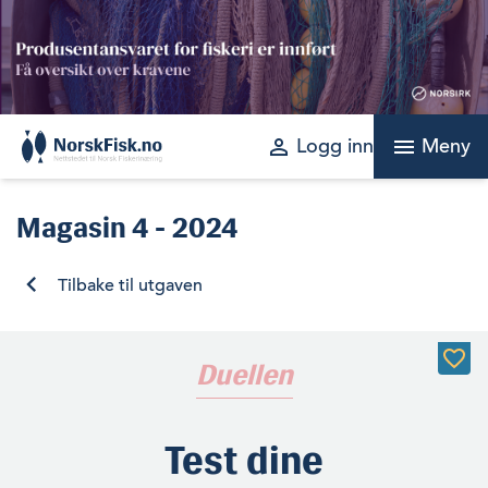
Skip
to
content
perm_identity
menu
Logg inn
Meny
Magasin
4 - 2024
Tilbake til utgaven
Duellen
Test dine