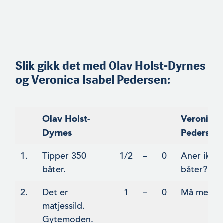
Slik gikk det med
Olav Holst-Dyrnes
og Veronica Isabel Pedersen
:
Olav Holst-
Veronica 
Dyrnes
Pedersen
1.
Tipper 350
1/2
–
0
Aner ikke.
båter.
båter?
2.
Det er
1
–
0
Må melde 
matjessild.
Gytemoden.