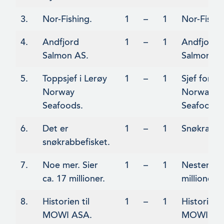
3.
Nor-Fishing.
1
–
1
Nor-Fishin
4.
Andfjord
1
–
1
Andfjord
Salmon AS.
Salmon.
5.
Toppsjef i Lerøy
1
–
1
Sjef for L
Norway
Norway
Seafoods.
Seafoods.
6.
Det er
1
–
1
Snøkrabbe
snøkrabbefisket.
7.
Noe mer. Sier
1
–
1
Nesten 18
ca. 17 millioner.
millioner.
8.
Historien til
1
–
1
Historien
MOWI ASA.
MOWI.