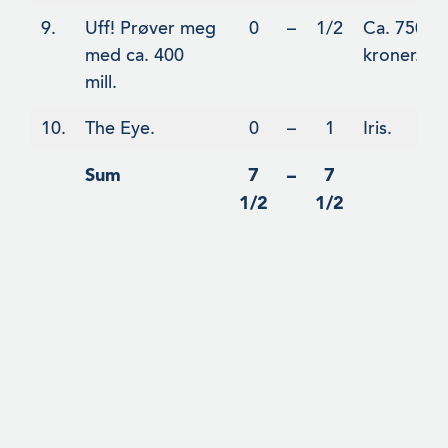
9.
Uff! Prøver meg
0
–
1/2
Ca. 750 mi
med ca. 400
kroner.
mill.
10.
The Eye.
0
–
1
Iris.
Sum
7
–
7
1/2
1/2