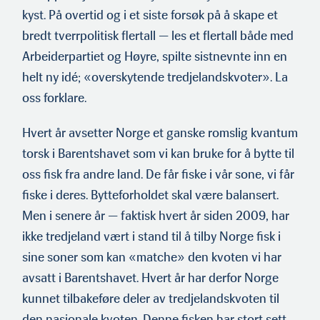
kyst. På overtid og i et siste forsøk på å skape et
bredt tverrpolitisk flertall — les et flertall både med
Arbeiderpartiet og Høyre, spilte sistnevnte inn en
helt ny idé; «overskytende tredjelandskvoter». La
oss forklare.
Hvert år avsetter Norge et ganske romslig kvantum
torsk i Barentshavet som vi kan bruke for å bytte til
oss fisk fra andre land. De får fiske i vår sone, vi får
fiske i deres. Bytteforholdet skal være balansert.
Men i senere år — faktisk hvert år siden 2009, har
ikke tredjeland vært i stand til å tilby Norge fisk i
sine soner som kan «matche» den kvoten vi har
avsatt i Barentshavet. Hvert år har derfor Norge
kunnet tilbakeføre deler av tredjelandskvoten til
den nasjonale kvoten. Denne fisken har stort sett