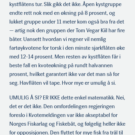
kystflåtens tur. Slik gikk det ikke. Åpen kystgruppe
endte rett nok med en økning på 8 prosent, og
lukket gruppe under 11 meter kom også bra fra det
— artig nok den gruppen der Tom Vegar Kiil har fire
båter. Uansett hvordan vi regner vil nemlig
fartøykvotene for torsk i den minste sjarkflåten øke
med 12-14 prosent. Men resten av kystflåten får i
beste fall en kvoteøkning på rundt halvannen
prosent, hvilket garantert ikke var det man så for
seg. Havflåten vil tape. Hvor mye er umulig å si.
UMULIG Å SI? ER IKKE dette enkel matematikk. Nei,
det er det ikke. Den omfordelingen regjeringen
foreslo i Kvotemeldingen var ikke akseptabel for
Norges Fiskarlag og Fiskebåt, og følgelig heller ikke
for opposisjonen. Den flyttet for mye fisk fra trål til