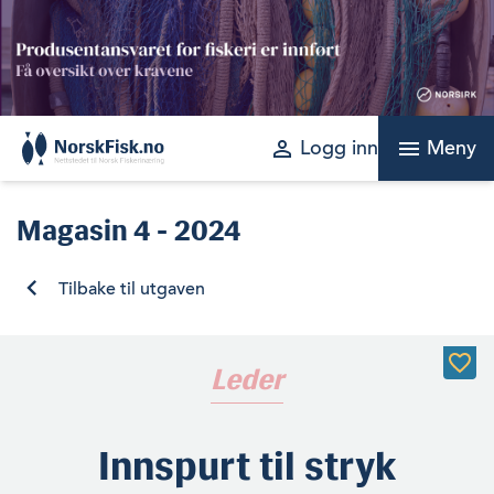
Skip
to
content
perm_identity
menu
Logg inn
Meny
Magasin
4 - 2024
Tilbake til utgaven
Leder
Innspurt til stryk