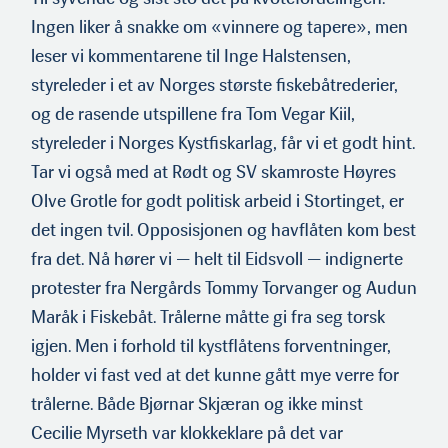
Ingen liker å snakke om «vinnere og tapere», men
leser vi kommentarene til Inge Halstensen,
styreleder i et av Norges største fiskebåtrederier,
og de rasende utspillene fra Tom Vegar Kiil,
styreleder i Norges Kystfiskarlag, får vi et godt hint.
Tar vi også med at Rødt og SV skamroste Høyres
Olve Grotle for godt politisk arbeid i Stortinget, er
det ingen tvil. Opposisjonen og havflåten kom best
fra det. Nå hører vi — helt til Eidsvoll — indignerte
protester fra Nergårds Tommy Torvanger og Audun
Maråk i Fiskebåt. Trålerne måtte gi fra seg torsk
igjen. Men i forhold til kystflåtens forventninger,
holder vi fast ved at det kunne gått mye verre for
trålerne. Både Bjørnar Skjæran og ikke minst
Cecilie Myrseth var klokkeklare på det var