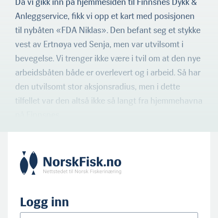
Da vi gikk inn på hjemmesiden til Finnsnes Dykk &
Anleggservice, fikk vi opp et kart med posisjonen
til nybåten «FDA Niklas». Den befant seg et stykke
vest av Ertnøya ved Senja, men var utvilsomt i
bevegelse. Vi trenger ikke være i tvil om at den nye
arbeidsbåten både er overlevert og i arbeid. Så har
den utvilsomt stor aksjonsradius, men i dette
tilfellet var den altså ikke så langt fra hjemmehavna
på Finnsnes.
Logg inn