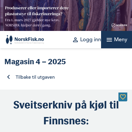
Skip
to
content
perm_identity
menu
Logg inn
Meny
Magasin
4 – 2025
Tilbake til utgaven
Sveitserkniv på kjøl til
Finnsnes: