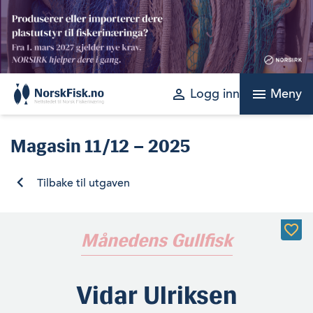
Skip
to
content
perm_identity
menu
Logg inn
Meny
Magasin
11/12 – 2025
Tilbake til utgaven
Månedens Gullfisk
Vidar Ulriksen