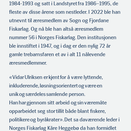
1984-1993 og satt i Landstyret fra 1986–1995, de
fleste av disse årene som nestleder. I 2022 ble han
utnevnt til æresmedlem av Sogn og Fjordane
Fiskarlag. Og nå ble han altså æresmedlem
nummer 56 i Norges Fiskarlag. Den institusjonen
ble innstiftet i 1947, og i dag er den nylig 72 år
gamle trebarnsfaren et av i alt 11 nålevende
æresmedlemmer.
«Vidar Ulriksen er kjent for å være lyttende,
inkluderende, løsningsorientert og være en
unik og særdeles samlende person.
Han har gjennom sitt arbeid og sin væremåte
opparbeidet seg stor tillit både blant fiskere,
politikere og byråkrater». Det sa daværende leder i
Norges Fiskarlag Kåre Heggebø da han formidlet