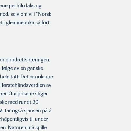
ne per kilo laks og
e med, selv om vi i “Norsk
et i glemmeboka så fort
 for oppdrettsnæringen.
m følge av en ganske
hele tatt. Det er nok noe
il førstehåndsverdien av
oner. Om prisene stiger
 øke med rundt 20
Vi tar også sjansen på å
håpentligvis til under
en. Naturen må spille