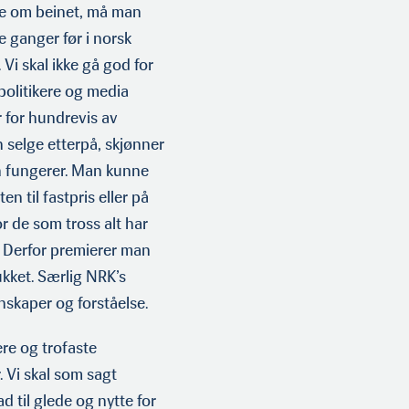
nge om beinet, må man
ke ganger før i norsk
 Vi skal ikke gå god for
 politikere og media
r for hundrevis av
n selge etterpå, skjønner
n fungerer. Man kunne
en til fastpris eller på
r de som tross alt har
. Derfor premierer man
lukket. Særlig NRK’s
skaper og forståelse.
ere og trofaste
. Vi skal som sagt
d til glede og nytte for