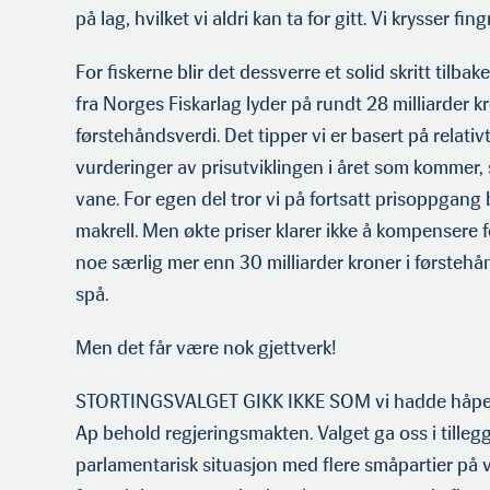
på lag, hvilket vi aldri kan ta for gitt. Vi krysser fin
For fiskerne blir det dessverre et solid skritt tilba
fra Norges Fiskarlag lyder på rundt 28 milliarder kr
førstehåndsverdi. Det tipper vi er basert på relativ
vurderinger av prisutviklingen i året som kommer, s
vane. For egen del tror vi på fortsatt prisoppgang 
makrell. Men økte priser klarer ikke å kompensere
noe særlig mer enn 30 milliarder kroner i førstehån
spå.
Men det får være nok gjettverk!
STORTINGSVALGET GIKK IKKE SOM vi hadde håpet
Ap behold regjeringsmakten. Valget ga oss i tille
parlamentarisk situasjon med flere småpartier på v