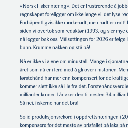
«Norsk Fiskerinæring». Det er frustrerende å jobbe
regnskapet foreligger om ikke lenge vil det lyse rød
Forhåpentligvis ikke mørkerødt, men rødt er rødt!
siden vi overtok som redaktør i 1993, og sier mye o
nå legger bak oss. Målsettingen for 2026 er følgelig
bunn. Krumme nakken og stå på!
Nå er ikke vi alene om minustall. Mange i sjømatnær
året som nå er i ferd med å gli over i historien. M
førstehånd har mer enn kompensert for de kraftige
kommer slett ikke så ille fra det. Førstehåndsverdie
milliarder kroner. I år øker den til nesten 34 millia
Så nei, fiskerne har det bra!
Solid produksjonsrekord i oppdrettsnæringen i 202
kompensere for det meste av prisfallet på laks på 