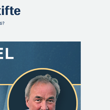
ifte
26?