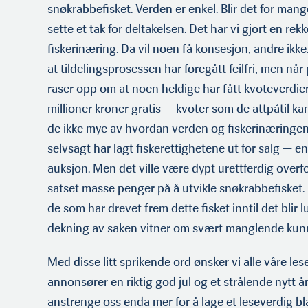
snøkrabbefisket. Verden er enkel. Blir det for ma
sette et tak for deltakelsen. Det har vi gjort en rek
fiskerinæring. Da vil noen få konsesjon, andre ikke.
at tildelingsprosessen har foregått feilfri, men når
raser opp om at noen heldige har fått kvoteverdie
millioner kroner gratis — kvoter som de attpåtil ka
de ikke mye av hvordan verden og fiskerinæringe
selvsagt har lagt fiskerettighetene ut for salg — ent
auksjon. Men det ville være dypt urettferdig overfo
satset masse penger på å utvikle snøkrabbefisket
de som har drevet frem dette fisket inntil det blir 
dekning av saken vitner om svært manglende kunn
Med disse litt sprikende ord ønsker vi alle våre les
annonsører en riktig god jul og et strålende nytt år
anstrenge oss enda mer for å lage et leseverdig bla