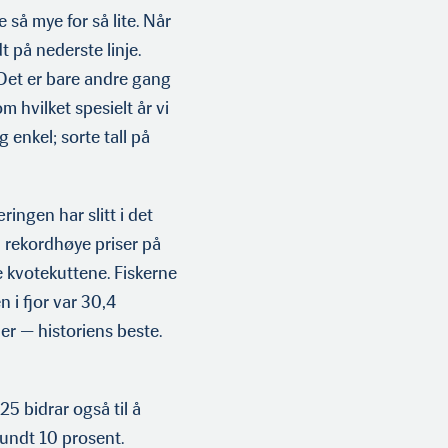
 så mye for så lite. Når
t på nederste linje.
 Det er bare andre gang
m hvilket spesielt år vi
 enkel; sorte tall på
ingen har slitt i det
en rekordhøye priser på
 kvotekuttene. Fiskerne
n i fjor var 30,4
rder — historiens beste.
5 bidrar også til å
rundt 10 prosent.