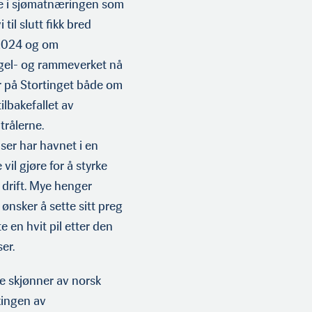
te i sjømatnæringen som
til slutt fikk bred
 2024 og om
regel- og rammeverket nå
er på Stortinget både om
ilbakefallet av
 trålerne.
ser har havnet i en
vil gjøre for å styrke
 drift. Mye henger
 ønsker å sette sitt preg
 en hvit pil etter den
er.
re skjønner av norsk
kkingen av