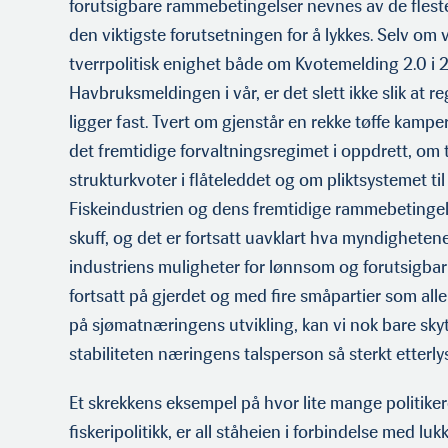
forutsigbare rammebetingelser nevnes av de fles
den viktigste forutsetningen for å lykkes. Selv om vi 
tverrpolitisk enighet både om Kvotemelding 2.0 i
Havbruksmeldingen i vår, er det slett ikke slik at 
ligger fast. Tvert om gjenstår en rekke tøffe kamp
det fremtidige forvaltningsregimet i oppdrett, om t
strukturkvoter i flåteleddet og om pliktsystemet til
Fiskeindustrien og dens fremtidige rammebetingel
skuff, og det er fortsatt uavklart hva myndighetene 
industriens muligheter for lønnsom og forutsigbar
fortsatt på gjerdet og med fire småpartier som alle
på sjømatnæringens utvikling, kan vi nok bare skyte
stabiliteten næringens talsperson så sterkt etterlys
Et skrekkens eksempel på hvor lite mange politike
fiskeripolitikk, er all ståheien i forbindelse med lu