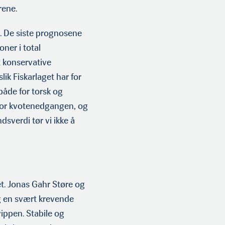
grene.
ke. De siste prognosene
oner i total
t konservative
lik Fiskarlaget har for
både for torsk og
 for kvotenedgangen, og
dsverdi tør vi ikke å
. Jonas Gahr Støre og
gg en svært krevende
ippen. Stabile og