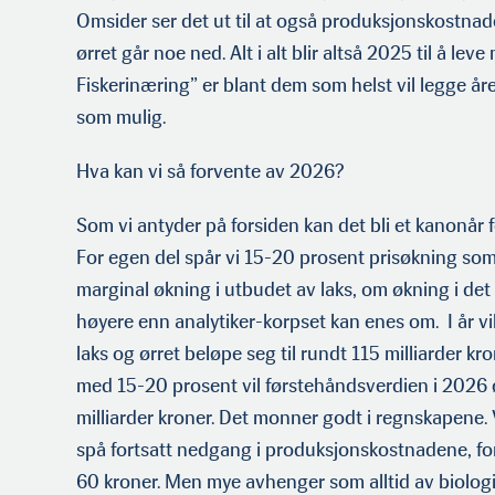
Omsider ser det ut til at også produksjonskostnade
ørret går noe ned. Alt i alt blir altså 2025 til å lev
Fiskerinæring” er blant dem som helst vil legge år
som mulig.
Hva kan vi så forvente av 2026?
Som vi antyder på forsiden kan det bli et kanonår
For egen del spår vi 15-20 prosent prisøkning so
marginal økning i utbudet av laks, om økning i det 
høyere enn analytiker-korpset kan enes om. I år v
laks og ørret beløpe seg til rundt 115 milliarder kr
med 15-20 prosent vil førstehåndsverdien i 2026
milliarder kroner. Det monner godt i regnskapene. 
spå fortsatt nedgang i produksjonskostnadene, for
60 kroner. Men mye avhenger som alltid av biologi