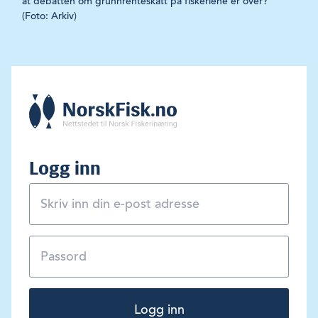
at debatten om grunnrenteskatt på fiskeriene er over?
(Foto: Arkiv)
Logg inn
Logg inn