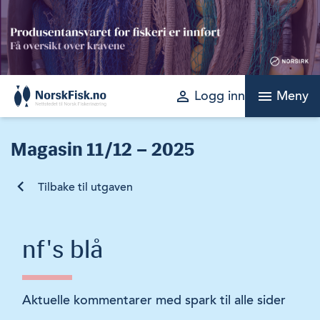
Skip
to
content
perm_identity
menu
Logg inn
Meny
Magasin
11/12 – 2025
Tilbake til utgaven
nf's blå
Aktuelle kommentarer med spark til alle sider