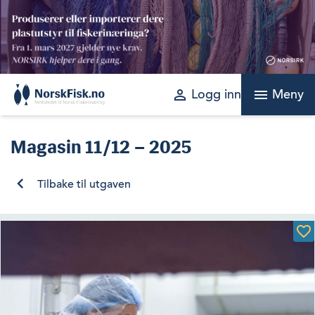
Skip
to
content
perm_identity
menu
Logg inn
Meny
Magasin
11/12 – 2025
Tilbake til utgaven