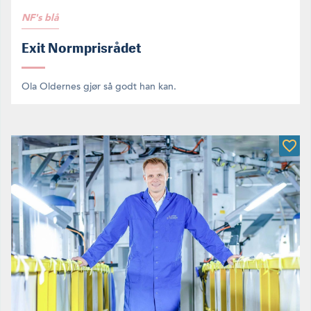
NF's blå
Exit Normprisrådet
Ola Oldernes gjør så godt han kan.