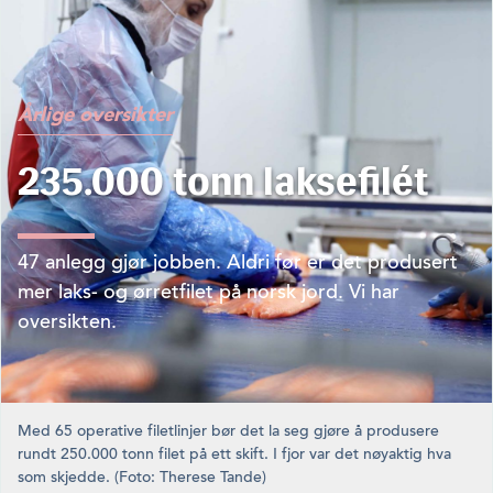
Årlige oversikter
235.000 tonn laksefilét
47 anlegg gjør jobben. Aldri før er det produsert
mer laks- og ørretfilet på norsk jord. Vi har
oversikten.
Med 65 operative filetlinjer bør det la seg gjøre å produsere
rundt 250.000 tonn filet på ett skift. I fjor var det nøyaktig hva
som skjedde. (Foto: Therese Tande)