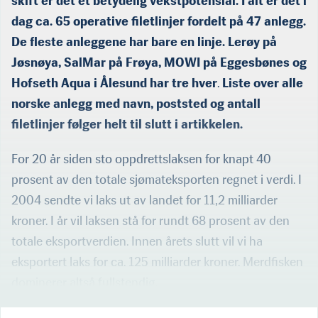
skift er det et betydelig vekstpotensial. I alt er det i
dag ca. 65 operative filetlinjer fordelt på 47 anlegg.
De fleste anleggene har bare en linje. Lerøy på
Jøsnøya, SalMar på Frøya, MOWI på Eggesbønes og
Hofseth Aqua i Ålesund har tre hver
.
Liste over alle
norske anlegg med navn, poststed og antall
filetlinjer følger helt til slutt i artikkelen.
For 20 år siden sto oppdrettslaksen for knapt 40
prosent av den totale sjømateksporten regnet i verdi. I
2004 sendte vi laks ut av landet for 11,2 milliarder
kroner. I år vil laksen stå for rundt 68 prosent av den
totale eksportverdien. Innen årets slutt vil vi ha
eksportert laks for ca. 125 milliarder kroner. Merdfisken
dominerer altså fullstendig.