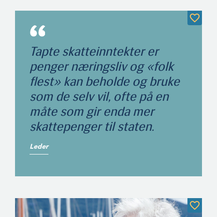
Tapte skatteinntekter er
penger næringsliv og «folk
flest» kan beholde og bruke
som de selv vil, ofte på en
måte som gir enda mer
skattepenger til staten.
Leder