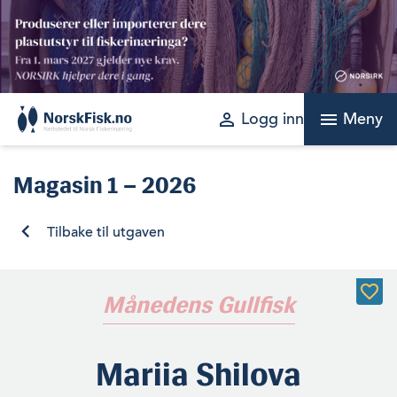
Skip
to
content
perm_identity
menu
Logg inn
Meny
Magasin
1 – 2026
Tilbake til utgaven
Månedens Gullfisk
Mariia Shilova