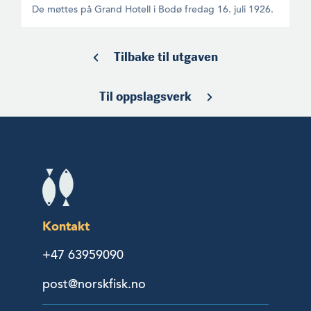
De møttes på Grand Hotell i Bodø fredag 16. juli 1926.
Tilbake til utgaven
Til oppslagsverk
Kontakt
+47 63959090
post@norskfisk.no