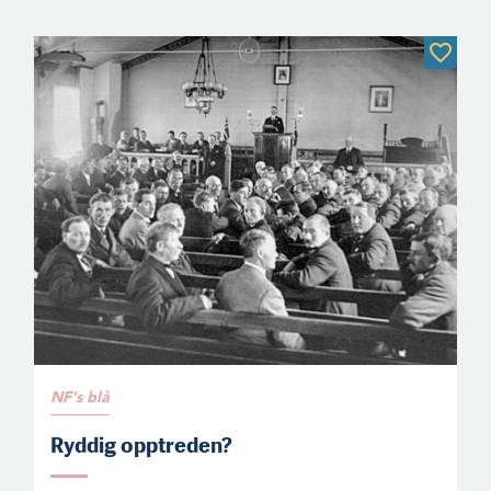
NF's blå
Ryddig opptreden?