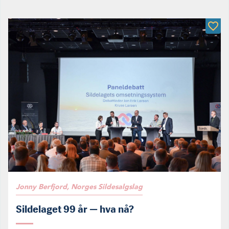
Jonny Berfjord, Norges Sildesalgslag
Sildelaget 99 år — hva nå?