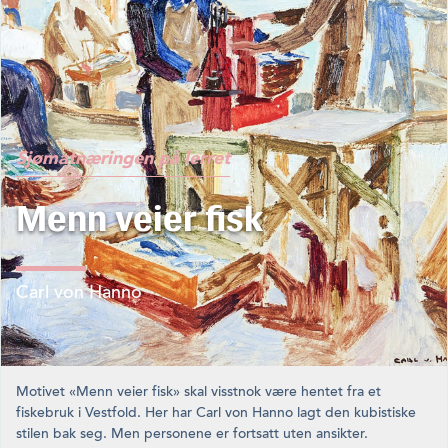
Sjømatnæringen på lerret
Menn veier fisk
Carl von Hanno
Motivet «Menn veier fisk» skal visstnok være hentet fra et
fiskebruk i Vestfold. Her har Carl von Hanno lagt den kubistiske
stilen bak seg. Men personene er fortsatt uten ansikter.