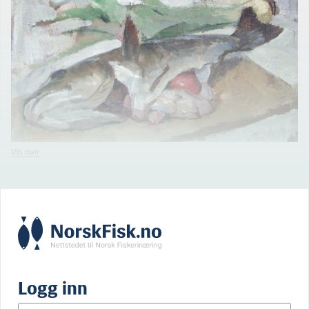
Oljemaleriet «Torsk» av Carl von Hanno måler 24×35 cm og har vært en del
av samlingen til Nasjonalmuseet i Oslo siden 1929, samme året som det ble
malt.
Logg inn