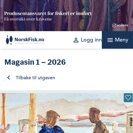
Skip
to
content
perm_identity
menu
Logg inn
Meny
Magasin
1 – 2026
Tilbake til utgaven