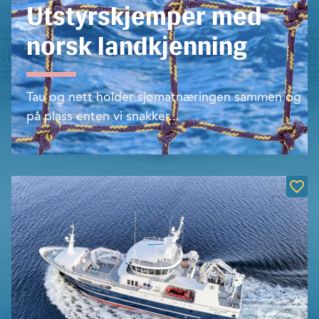
Utstyrskjemper med
norsk landkjenning
Tau og nett holder sjømatnæringen sammen og
på plass enten vi snakker...