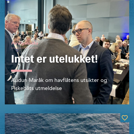
Ferdigsnakka
Intet er utelukket!
Audun Maråk om havflåtens utsikter og
Fiskebåts utmeldelse