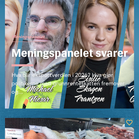
Meningspanelet
Meningspanelet svarer
Hva blir eksportverdien i 2026? Hva gjør
politikerne med grunnrenteskatten fremover
og...