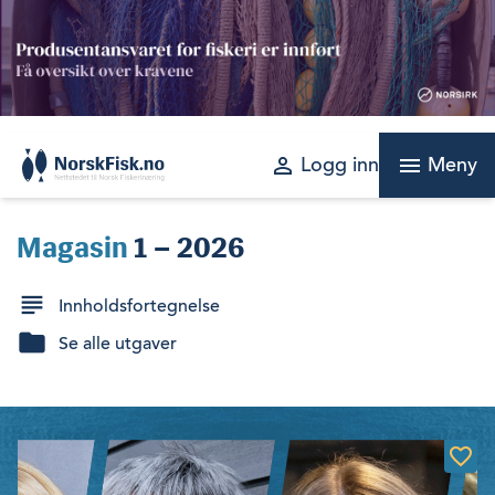
Skip
to
content
perm_identity
menu
Logg inn
Meny
Magasin
1 – 2026
Innholdsfortegnelse
Se alle utgaver