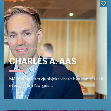
Månedens intervju
CHARLES A. AAS
Månedens intervjuobjekt visste hva han gikk til
etter 14 år i Norges...