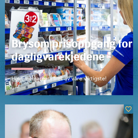
Brysom prisoppgang for
dagligvarekjedene
Hjemmemarkedet et av våre viktigste!