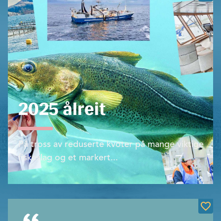
2025 ålreit
På tross av reduserte kvoter på mange viktige
fiskeslag og et markert...