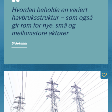
Hvordan beholde en variert
havbruksstruktur – som også
gir rom for nye, små og
mellomstore aktører
Sideblikk