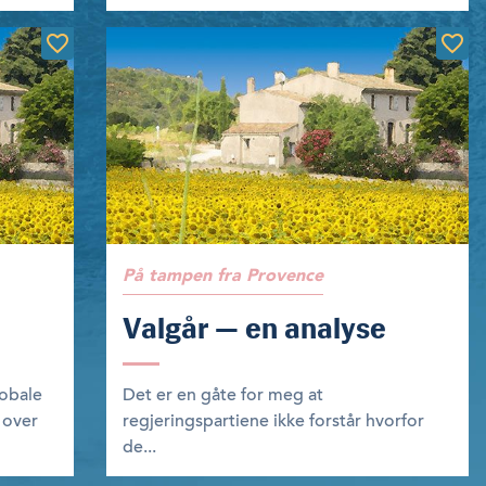
På tampen fra Provence
Valgår — en analyse
lobale
Det er en gåte for meg at
 over
regjeringspartiene ikke forstår hvorfor
de...