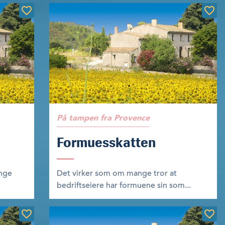
På tampen fra Provence
Formuesskatten
ange
Det virker som om mange tror at
bedriftseiere har formuene sin som...