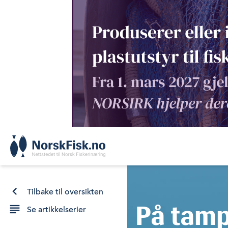
Skip
to
content
Tilbake til oversikten
På tamp
Se artikkelserier