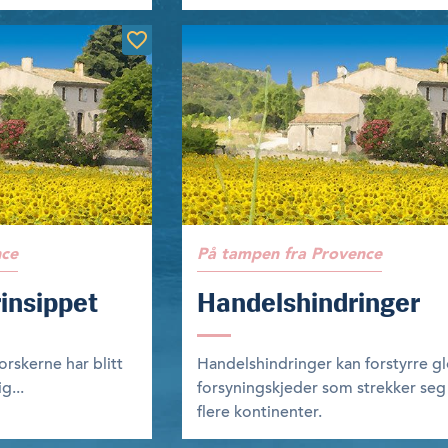
nce
På tampen fra Provence
insippet
Handelshindringer
forskerne har blitt
Handelshindringer kan forstyrre g
g...
forsyningskjeder som strekker seg
flere kontinenter.