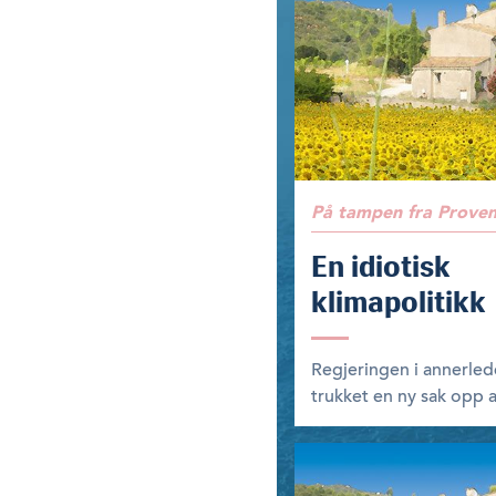
På tampen fra Prove
En idiotisk
klimapolitikk
Regjeringen i annerled
trukket en ny sak opp a