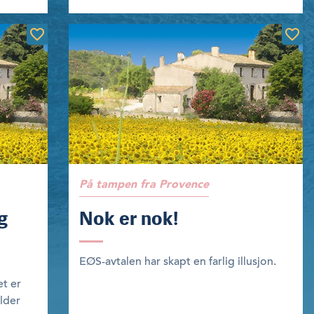
På tampen fra Provence
g
Nok er nok!
EØS-avtalen har skapt en farlig illusjon.
et er
lder