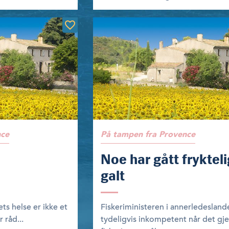
nce
På tampen fra Provence
Noe har gått frykteli
galt
s helse er ikke et
Fiskeriministeren i annerledesland
 råd...
tydeligvis inkompetent når det gje