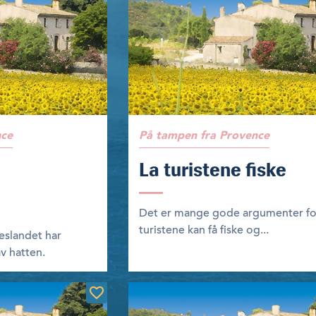
nce
På tampen fra Provence
La turistene fiske
Det er mange gode argumenter fo
turistene kan få fiske og...
eslandet har
v hatten.