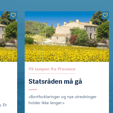
På tampen fra Provence
Statsråden må gå
«Bortforklaringer og nye utredninger
holder ikke lenger.»
g. Et