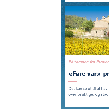
På tampen fra Prove
«Føre var»-pr
Det kan se ut til at hav
overforsiktige, og stadi