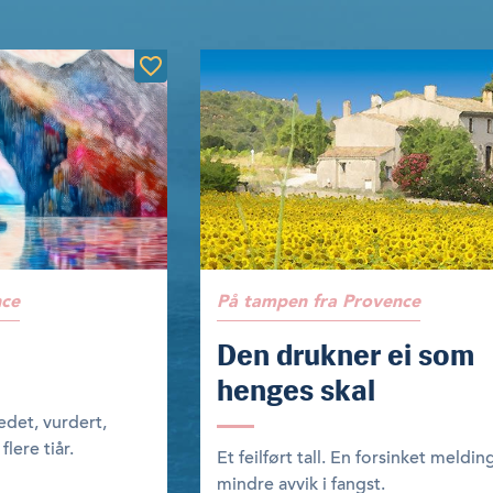
nce
På tampen fra Provence
Den drukner ei som
henges skal
edet, vurdert,
flere tiår.
Et feilført tall. En forsinket meldin
mindre avvik i fangst.