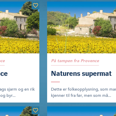
nce
På tampen fra Provence
nce
Naturens supermat
gs sjarm og en rik
Dette er folkeopplysning, som m
og byr...
kjenner til fra før, men som må...