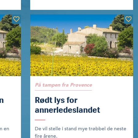
På tampen fra Provence
n
Rødt lys for
annerledeslandet
om en
De vil stelle i stand mye trøbbel de neste
fire årene.