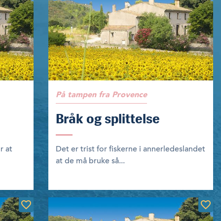
På tampen fra Provence
Bråk og splittelse
r at
Det er trist for fiskerne i annerledeslandet
at de må bruke så...