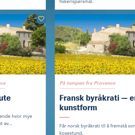
fiskerispørsmål.
nce
På tampen fra Provence
ute
Fransk byråkrati — e
kunstform
rende hvor mye
 av...
Får norsk byråkrati til å fremstå s
kosestund.