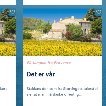
På tampen fra Provence
Det er vår
ikere
Stakkars den som fra Stortingets talerstol
sier at man må slanke offentlig...