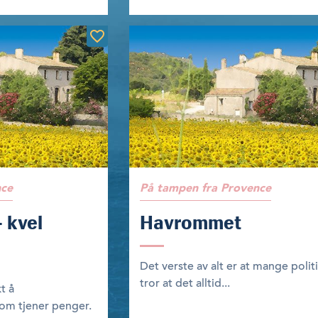
nce
På tampen fra Provence
– kvel
Havrommet
Det verste av alt er at mange polit
tror at det alltid...
t å
som tjener penger.