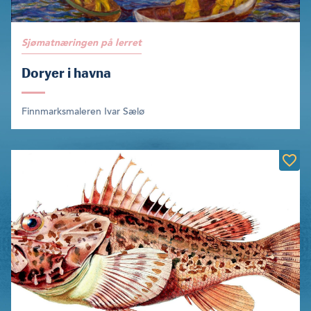
Sjømatnæringen på lerret
Doryer i havna
Finnmarksmaleren Ivar Sælø