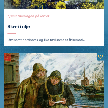
Sjømatnæringen på lerret
Skrei i olje
Utvilsomt nordnorsk og like utvilsomt et fiskemotiv.