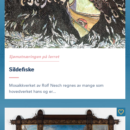
Sjømatnæringen på lerret
Sildefiske
Mosaikkverket av Rolf Nesch regnes av mange som
hovedverket hans og er...