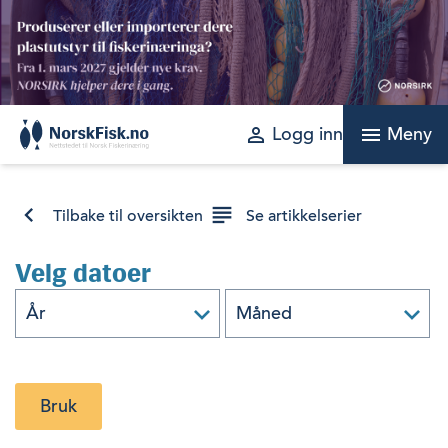
Skip
to
content
perm_identity
menu
Logg inn
Meny
Tilbake til oversikten
Se artikkelserier
Velg datoer
Bruk