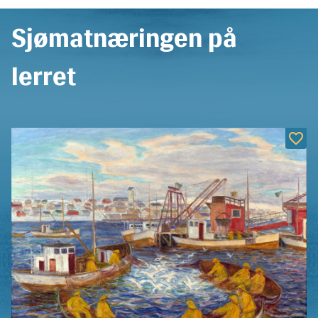
Sjømatnæringen på
lerret