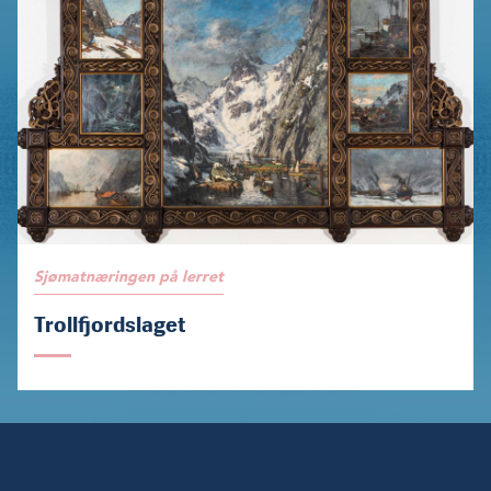
Sjømatnæringen på lerret
Trollfjordslaget