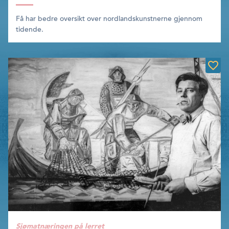
Få har bedre oversikt over nordlandskunstnerne gjennom
tidende.
Sjømatnæringen på lerret