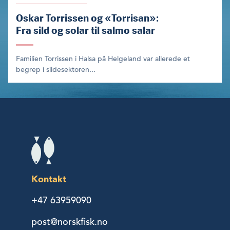
Oskar Torrissen og «Torrisan»:
Fra sild og solar til salmo salar
Familien Torrissen i Halsa på Helgeland var allerede et
begrep i sildesektoren...
Kontakt
+47 63959090
post@norskfisk.no