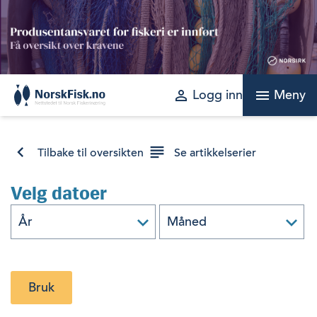
Skip
to
content
perm_identity
menu
Logg inn
Meny
Tilbake til oversikten
Se artikkelserier
Velg datoer
Bruk