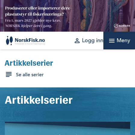
Skip
to
content
perm_identity
menu
Logg inn
Meny
Artikkelserier
Se alle serier
Artikkelserier