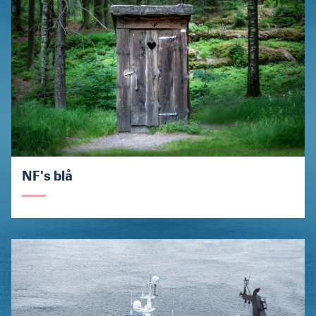
NF's blå