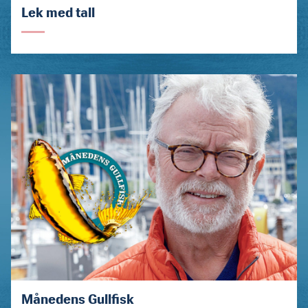
Lek med tall
Månedens Gullfisk