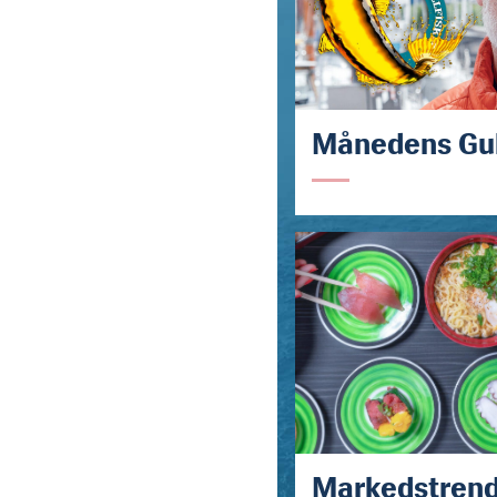
Månedens Gul
Markedstren