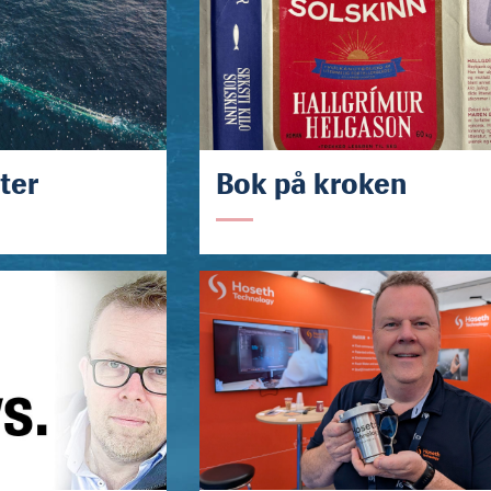
ter
Bok på kroken