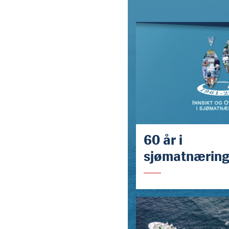
60 år i
sjømatnærin