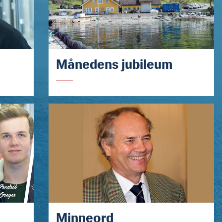
Månedens jubileum
Minneord