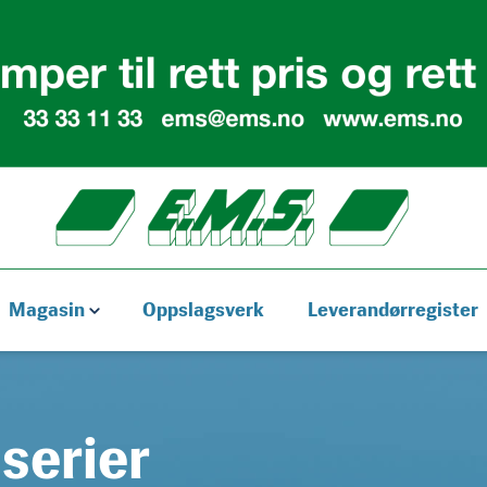
Magasin
Oppslagsverk
Leverandørregister
lserier