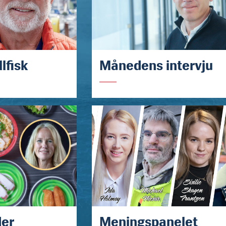
lfisk
Månedens intervju
der
Meningspanelet