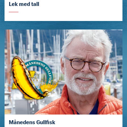
Lek med tall
Månedens Gullfisk