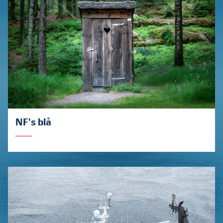
NF's blå