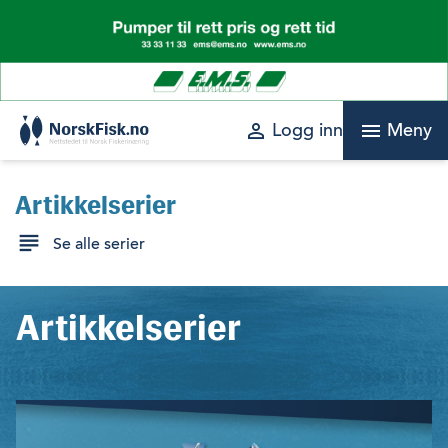
Skip
to
content
perm_identity
menu
Logg inn
Meny
Artikkelserier
Se alle serier
Artikkelserier