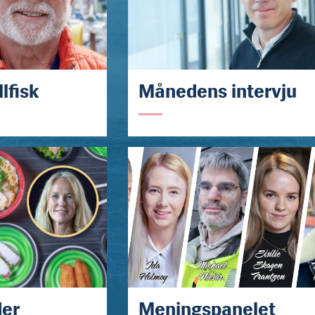
lfisk
Månedens intervju
der
Meningspanelet