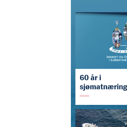
60 år i
sjømatnærin