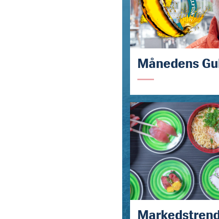
Månedens Gul
Markedstren