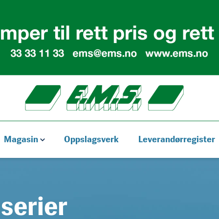
Magasin
Oppslagsverk
Leverandørregister
lserier