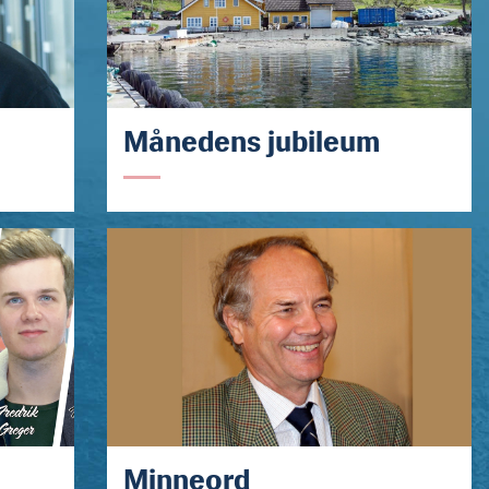
Månedens jubileum
Minneord