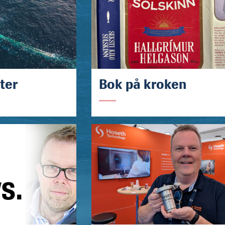
ter
Bok på kroken