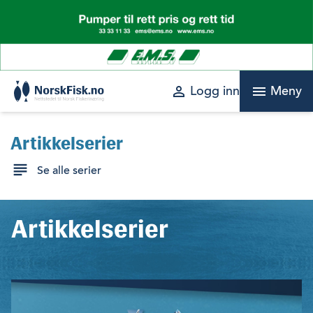
Skip
to
content
perm_identity
menu
Logg inn
Meny
Artikkelserier
Se alle serier
Artikkelserier