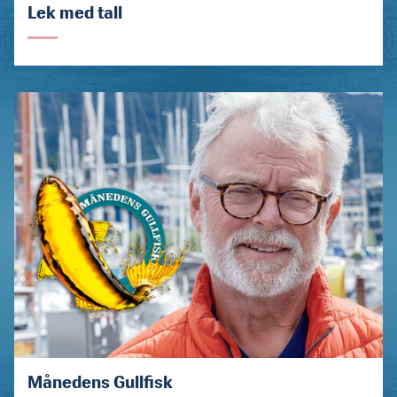
Lek med tall
Månedens Gullfisk