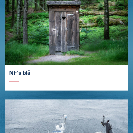
NF's blå