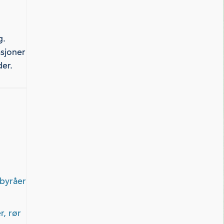
g.
asjoner
er.
sbyråer