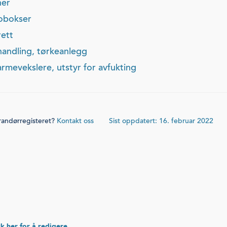
ner
mobokser
rett
handling, tørkeanlegg
mevekslere, utstyr for avfukting
erandørregisteret?
Kontakt oss
Sist oppdatert: 16. februar 2022
k her for å redigere