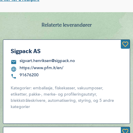
Relaterte leverandører
Sigpack AS
sigvart.henriksen@sigpack.no
https://www.pfm.it/en/
91676200
Kategorier:
emballasje, fiskekasser, vakuumposer,
etiketter, pakke-, merke- og profileringsutstyr,
blekkstråleskrivere
,
automatisering, styring
,
og 5 andre
kategorier