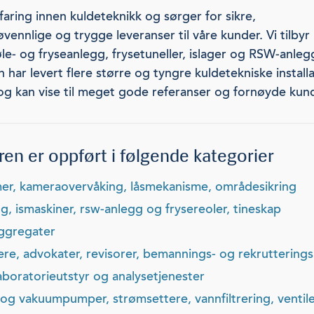
faring innen kuldeteknikk og sørger for sikre,
vennlige og trygge leveranser til våre kunder. Vi tilbyr
øle- og fryseanlegg, frysetuneller, islager og RSW-anleg
 har levert flere større og tyngre kuldetekniske install
og kan vise til meget gode referanser og fornøyde kund
en er oppført i følgende kategorier
rmer, kameraovervåking, låsmekanisme, områdesikring
gg, ismaskiner, rsw-anlegg og frysereoler, tineskap
ggregater
vere, advokater, revisorer, bemannings- og rekruttering
laboratorieutstyr og analysetjenester