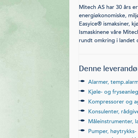
Mitech AS har 30 års er
energiøkonomiske, miljø
Easyice® ismaksiner, kj
Ismaskinene våre Mitech
rundt omkring i landet 
Denne leverandør
alarmer, temp.ala
kjøle- og fryseanle
kompressorer og a
konsulenter, rådgi
måleinstrumenter, 
pumper, høytrykks- og vakuumpumper, strømsettere, vannfiltrering, ventiler, rør