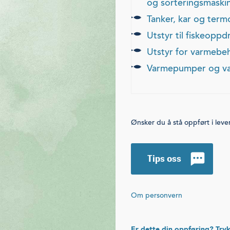
og sorteringsmaski
tanker, kar og ter
utstyr til fiskeoppd
utstyr for varmebe
varmepumper og var
Ønsker du å stå oppført i lev
Tips oss
Om personvern
Er dette din oppføring? Tryk