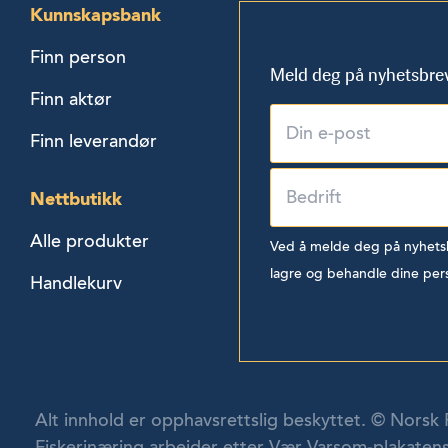
Kunnskapsbank
Finn person
Meld deg på nyhetsbre
Finn aktør
Finn leverandør
Nettbutikk
Alle produkter
Ved å melde deg på nyhetsbr
lagre og behandle dine per
Handlekurv
Alt innhold er opphavsrettslig beskyttet. © Norsk 
Fiskerinæring arbeider etter Vær Varsom-plakatens