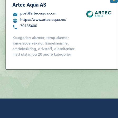
Artec Aqua AS
post@artec-aqua.com
https://www.artec-aqua.no/
70135400
Kategorier:
alarmer, temp.alarmer,
kameraovervåking, låsmekanisme,
områdesikring
,
drivstoff, dieseltanker
med utstyr
,
og 20 andre kategorier