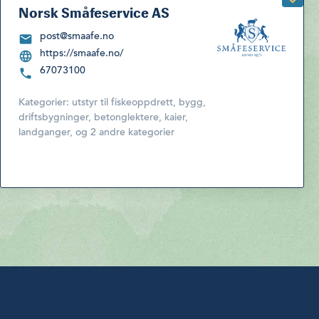
Norsk Småfeservice AS
post@smaafe.no
https://smaafe.no/
67073100
Kategorier:
utstyr til fiskeoppdrett
,
bygg,
driftsbygninger, betonglektere, kaier,
landganger
,
og 2 andre kategorier