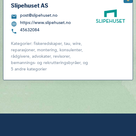
Slipehuset AS
post@slipehuset.no
https://www.slipehuset.no
45632084
Kategorier:
fiskeredskaper, tau, wire,
reparasjoner, montering
,
konsulenter,
rådgivere, advokater, revisorer,
bemannings- og rekrutteringsbyråer
,
og
5 andre kategorier