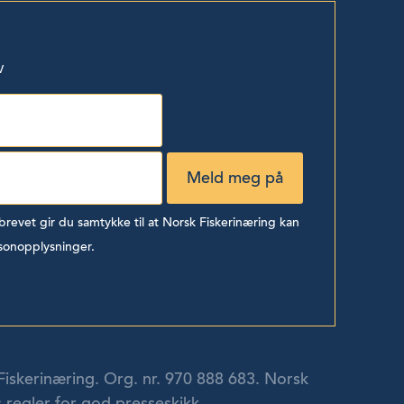
v
evet gir du samtykke til at Norsk Fiskerinæring kan
sonopplysninger.
Fiskerinæring. Org. nr. 970 888 683. Norsk
 regler for god presseskikk.