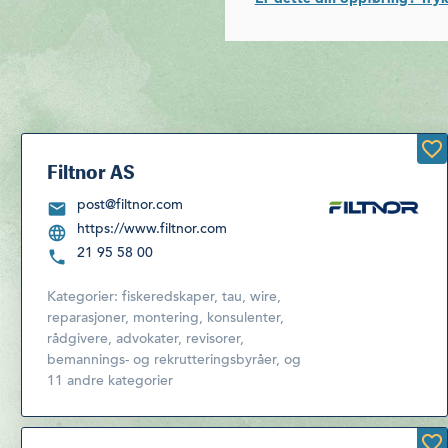
Filtnor AS
post@filtnor.com
https://www.filtnor.com
21 95 58 00
Kategorier:
fiskeredskaper, tau, wire,
reparasjoner, montering
,
konsulenter,
rådgivere, advokater, revisorer,
bemannings- og rekrutteringsbyråer
,
og
11 andre kategorier