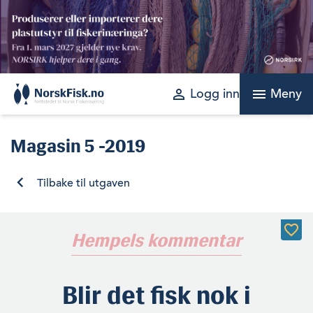
Skip
to
content
perm_identity
menu
Logg inn
Meny
Magasin
5 -2019
Tilbake til utgaven
Hempels kommentar
Blir det fisk nok i