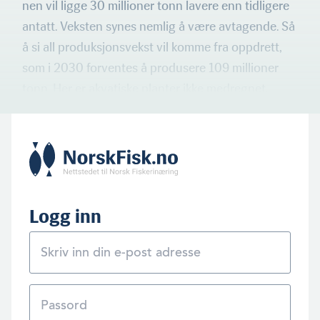
nen vil ligge 30 millioner tonn lavere enn tidligere
antatt. Veksten synes nemlig å være avtagende. Så
å si all produksjons­vekst vil komme fra oppdrett,
som i 2030 forventes å produsere 109 millioner
tonn. Her er akvatiske planter ikke medregnet.
Logg inn