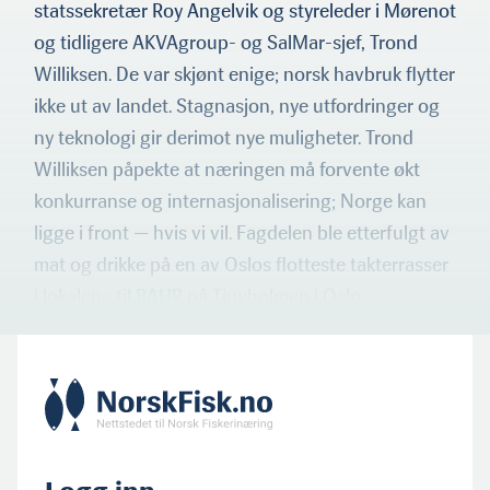
statssekretær Roy Angelvik og styreleder i Mørenot
og tidligere AKVAgroup- og SalMar-sjef, Trond
Williksen. De var skjønt enige; norsk havbruk flytter
ikke ut av landet. Stagnasjon, nye utfordringer og
ny teknologi gir derimot nye muligheter. Trond
Williksen påpekte at næringen må forvente økt
konkurranse og internasjonalisering; Norge kan
ligge i front — hvis vi vil. Fagdelen ble etterfulgt av
mat og drikke på en av Oslos flotteste takterrasser
i lokalene til BAHR på Tjuvholmen i Oslo.