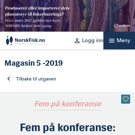
Skip
to
content
perm_identity
menu
Logg inn
Meny
Magasin
5 -2019
Tilbake til utgaven
Fem på konferanse
Fem på konferanse: