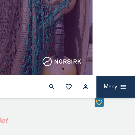
Meny
det