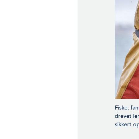
Fiske, fa
drevet le
sikkert o