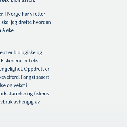
. I Norge har vi etter
n skal jeg drøfte hvordan
å å øke
pt er biologis­ke og
is­keriene er f.eks.
jengelighet. Oppdrett er
skevelferd. Fangstbasert
lse og vekst i
ndsstørrelse og fiskens
avbruk avhengig av