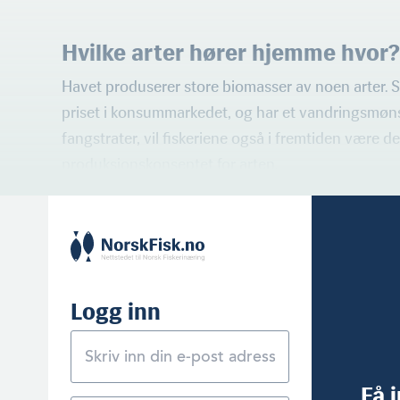
Hvilke arter hører hjemme hvor?
Havet produserer store biomasser av noen arter. S
priset i konsummarkedet, og har et vandringsmøn
fangstrater, vil fiskeriene også i fremtiden være d
produksjonskonseptet for arten.
Logg inn
Få 