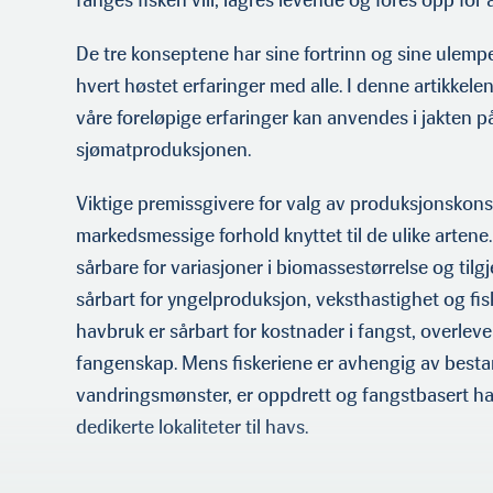
De tre konseptene har sine fortrinn og sine ulemper
hvert høstet erfaringer med alle. I denne artikkele
våre foreløpige erfaringer kan anvendes i jakten p
sjømatproduksjonen.
Viktige premissgivere for valg av produksjonskonse
markedsmessige forhold knyttet til de ulike artene. F
sårbare for variasjoner i biomassestørrelse og tilg
sårbart for yngelproduksjon, vek­sthastighet og fi
havbruk er sårbart for kostnader i fangst, overleve
fangenskap. Mens fiskeriene er avhengig av besta
van­dringsmønster, er oppdrett og fangstbasert h
dedikerte lokaliteter til havs.