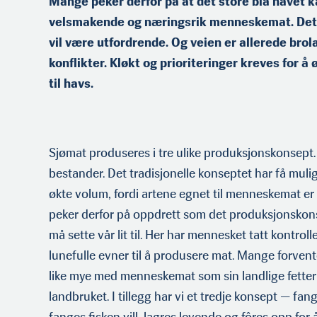
Mange peker derfor på at det store blå havet 
velsmakende og næringsrik menneskemat. Det 
vil være utfordrende. Og veien er allerede br
konflikter. Kløkt og priori­teringer kreves for
til havs.
Sjømat produseres i tre ulike produksjonskonsept. 
bestander. Det tradisjonelle konseptet har få mulig
økte volum, fordi artene egnet til menneskemat er f
peker derfor på oppdrett som det pro­duksjonskons
Bent Magne Dreyer er forskningssjef for faggruppe
må sette vår lit til. Her har mennesket tatt kontrol
Næringsøkonomi ved Nofima i Tromsø og professor
lunefulle evner til å produsere mat. Mange forvente
Arktiske universitet (UiT).
like mye med menneskemat som sin landlige fetter —
landbruket. I tillegg har vi et tredje konsept — fan
fanges fisken vill, lagres levende og fôres opp for