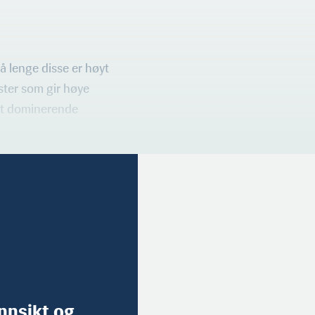
å lenge disse er høyt
ster som gir høye
et domin­erende
innsikt og