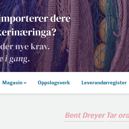
Magasin
Oppslagsverk
Leverandørregister
Bent Dreyer
Tar or