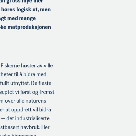
kan gi oss mye mer
høres logisk ut, men
olagt med mange
 å øke matproduksjonen
Fiskerne høster av ville
heter til å bidra med
ullt utnyttet. De fleste
eptet vi først og fremst
n
len over alle naturens
 II ved Norges
r at oppdrett vil bidra
 det industriali­serte
gstba­sert havbruk. Her
 å øke biomassen.