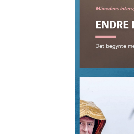
Månedens interv
ENDRE
Det begynte med