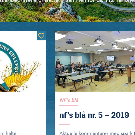
skeribedriftene omsatte til sammen for ca. 112 millioner.
NF's blå
nf’s blå nr. 5 – 2019
om halte
Aktuelle kommentarer med spark ti