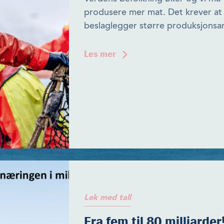
produsere mer mat. Det krever at 
beslaglegger større produksjonsar
Les mer
Lek med tall
Fra fem til 80 milliarder