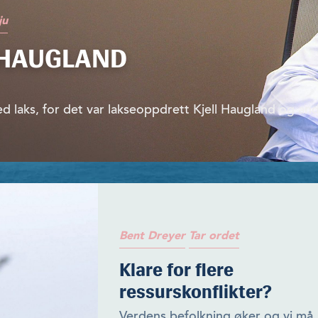
ju
 HAUGLAND
 laks, for det var lakseoppdrett Kjell Haugland og and
Bent Dreyer
Tar ordet
Klare for flere
ressurskonflikter?
Verdens befolkning øker og vi må