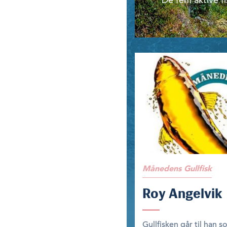
De fem aktive fi
Månedens Gullfisk
Roy Angelvik
Gullfisken går til han s