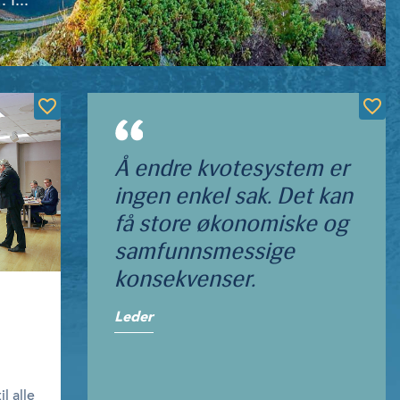
 I...
Å endre kvotesystem er
ingen enkel sak. Det kan
få store økonomiske og
samfunnsmessige
konsekvenser.
Leder
l alle