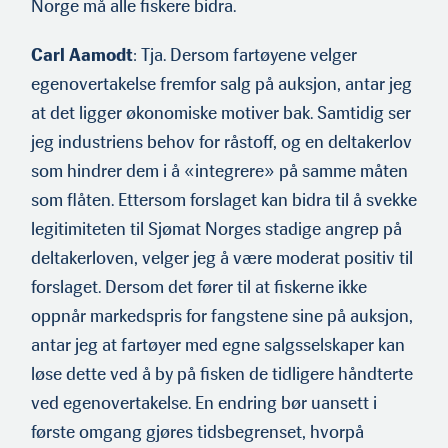
Norge må alle fiskere bidra.
«Årets navn 2011» i norsk
sjømatnæring.
Carl Aamodt
: Tja. Dersom fartøyene velger
Ole Troland (f.1993) er fra
egenovertakelse fremfor salg på auksjon, antar jeg
Austevoll der familien har
oppdret­ts-anlegg, og
at det ligger økonomiske motiver bak. Samtidig ser
studerer Fiskeri- og
jeg industriens behov for råstoff, og en deltakerlov
havbruksvitenskap ved UiT
på siste semester. Han var
som hindrer dem i å «integrere» på samme måten
styreleder for Norges
som flåten. Etter­som forslaget kan bidra til å svekke
største student­drevne
sjømatkonferanse, «Håp i
legitimiteten til Sjømat Norges stadige angrep på
Havet 2018».
deltakerloven, velger jeg å være moderat positiv til
forslaget. Dersom det fører til at fiskerne ikke
oppnår markedspris for fangstene sine på auksjon,
antar jeg at fartøyer med egne salgsselskaper kan
løse dette ved å by på fisken de tidligere håndterte
ved egenovertakelse. En endring bør uansett i
første omgang gjøres tidsbegrenset, hvorpå