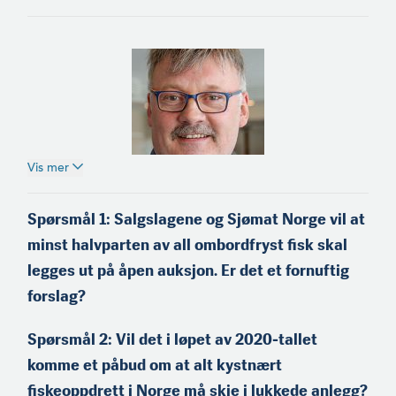
Vis mer
Einar Helge Meløysund
(f.1965) er fra Meløy på
Spørsmål 1: Salgslagene og Sjømat Norge vil at
Helgeland og medeier og
minst halvparten av all ombordfryst fisk skal
skipper på kystnotbåten
«Einar Erlend». Han er
legges ut på åpen auksjon. Er det et fornuftig
tidli­gere styreleder i
forslag?
Nordland Fylkes Fiskarlag,
og sitter i dag i Landsstyret
i Norges Fiskarlag.
Spørsmål 2: Vil det i løpet av 2020-tallet
komme et påbud om at alt kystnært
fiskeoppdrett i Norge må skje i lukkede anlegg?