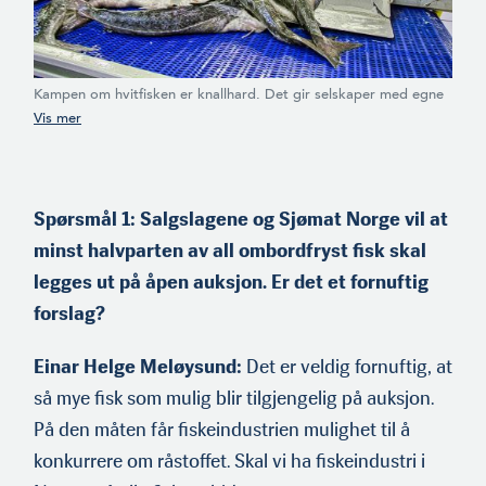
Magnar Pedersen (f.1955)
er divisjons- direktør i
Nofima i Tromsø. Han har
Kampen om hvitfisken er knallhard. Det gir selskaper med egne
en lang karriere bak seg i
fiskebåter en fordel. En av dem som vil at mest mulig fisk skal
sjømatnæringen, blant
gjøres tilgjengelig for alle — helst på auksjon, er Inger Marie
annet som ass. direktør i
Sperre, styreleder i Sjømat Norge og daglig leder i Brødrene
Norges Råfisklag og som
Sperre AS. Her et motiv fra denne Ellingsøy-bedriften. (Foto:
konsernsjef i Nergård AS.
Brødrene Sperre)
Spørsmål 1: Salgslagene og Sjømat Norge vil at
minst halvparten av all ombordfryst fisk skal
legges ut på åpen auksjon. Er det et fornuftig
Aino Kristin Lindal Olaisen
forslag?
(f.1974) er adm. direktør i
Vigner Olaisen AS på
Lovund, største aksjonær i
Einar Helge Meløysund:
Det er veldig fornuftig, at
oppdrettsselskapet Nova
så mye fisk som mulig blir tilgjengelig på auksjon.
Sea AS. Hun er
styremedlem i Nova Sea og
På den måten får fiskein­dustrien mulighet til å
har vært varaordfører for
konkurrere om råstoffet. Skal vi ha fis­keindustri i
Arbeiderpartiet i Lurøy
kommune. Hun ble kåret til