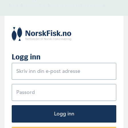
konteksten er forslaget et steg i riktig retning.
Logg inn
Logg inn