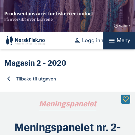
Skip
to
content
perm_identity
menu
Logg inn
Meny
Magasin
2 - 2020
Tilbake til utgaven
Meningspanelet
Meningspanelet nr. 2-