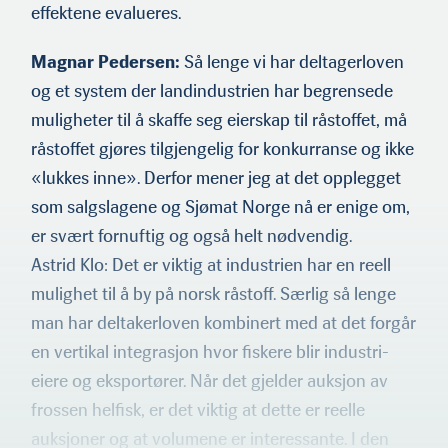
effektene evalueres.
Magnar Pedersen:
Så lenge vi har deltagerloven
og et system der landindustrien har begrensede
muligheter til å skaffe seg eiers­kap til råstoffet, må
råstoffet gjøres tilgjengelig for konkur­ranse og ikke
«lukkes inne». Derfor mener jeg at det opplegget
som salgslagene og Sjømat Norge nå er enige om,
er svært fornu­ftig og også helt nødvendig.
Astrid Klo: Det er viktig at industrien har en reell
mulighet til å by på norsk råstoff. Særlig så lenge
man har deltakerloven kombinert med at det forgår
en vertikal integrasjon hvor fiskere blir industri-
eiere og eksportører. Når det gjelder auksjon av
frossen helfisk, er det viktig at dette er reelle
auksjoner og at volumene er interessante. I den