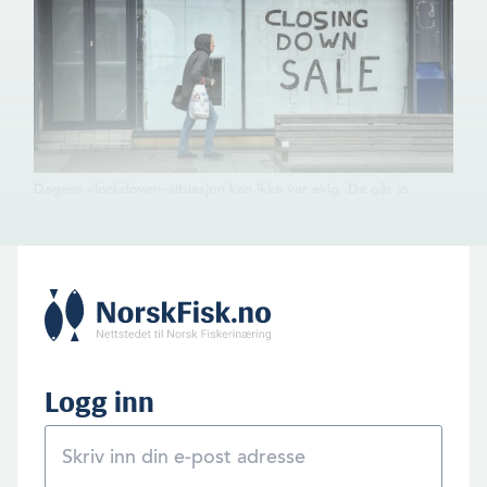
Dagens «lockdown»-situasjon kan ikke var evig. Da går jo
verdensøkonomien ad dundas. I Norge og flere andre land har
man så smått begynt å åpne opp igjen.
Logg inn