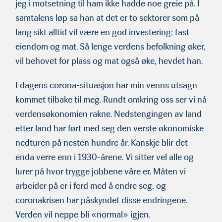
jeg i motsetn­ing til ham ikke hadde noe greie på. I
samtalens løp sa han at det er to sektorer som på
lang sikt alltid vil være en god in­vestering: fast
eiendom og mat. Så lenge verdens befolkning øker,
vil behovet for plass og mat også øke, hevdet han.
I dagens corona-situasjon har min venns utsagn
kommet tilbake til meg. Rundt omkring oss ser vi nå
verdensøkonomien rakne. Nedsten­gingen av land
etter land har ført med seg den verste økonomiske
nedturen på nesten hundre år. Kanskje blir det
enda verre enn i 1930-årene. Vi sitter vel alle og
lurer på hvor trygge jobbene våre er. Måten vi
arbeider på er i ferd med å endre seg, og
coronakrisen har påskyndet disse endringene.
Verden vil neppe bli «normal» igjen.