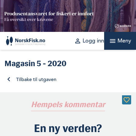
Skip
to
content
perm_identity
menu
Logg inn
Meny
Magasin
5 - 2020
Tilbake til utgaven
Hempels kommentar
En ny verden?