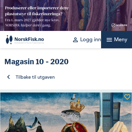
Skip
to
content
perm_identity
menu
Logg inn
Meny
Magasin
10 - 2020
Tilbake til utgaven