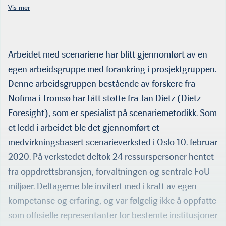
Tromsø. Fra venstre seniorforsker Roy Robertsen, seniorforsker Eirik
Mikkelsen, forsker Ann Magnhild Solås og professor emeritus Bjørn
Hersoug. (Foto: Nofima)
Arbeidet med scenariene har blitt gjennomført av en
egen arbeids­gruppe med forankring i prosjektgruppen.
Denne arbeidsgruppen bestående av forskere fra
Nofima i Tromsø har fått støtte fra Jan Dietz (Dietz
Foresight), som er spesialist på scenariemetodikk. Som
et ledd i arbeidet ble det gjennomført et
medvirkningsbasert scenarieverksted i Oslo 10. februar
2020. På verkstedet deltok 24 ressurspersoner hentet
fra oppdrettsbransjen, forvaltningen og sentrale FoU-
miljøer. Deltagerne ble invitert med i kraft av egen
kompetanse og erfaring, og var følgelig ikke å oppfatte
som offisielle representanter for bestemte institusjoner