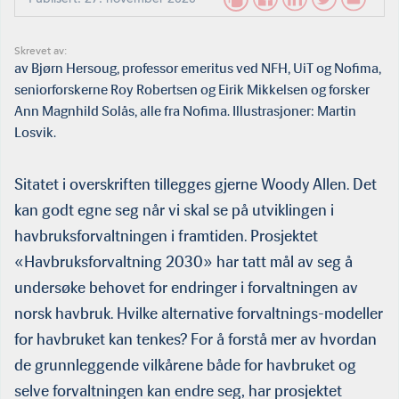
Skrevet av:
av Bjørn Hersoug, professor emeritus ved NFH, UiT og Nofima,
seniorforskerne Roy Robertsen og Eirik Mikkelsen og forsker
Ann Magnhild Solås, alle fra Nofima. Illustrasjoner: Martin
Losvik.
Sitatet i overskriften tillegges gjerne Woody Allen. Det
kan godt egne seg når vi skal se på utviklingen i
havbruksforvaltningen i framtiden. Prosjektet
«Havbruksforvaltning 2030» har tatt mål av seg å
undersøke behovet for endringer i forvaltningen av
norsk havbruk. Hvilke alternative forvaltnings-modeller
for havbruket kan tenkes? For å forstå mer av hvordan
de grunnleggende vilkår­ene både for havbruket og
selve forvaltningen kan endre seg, har prosjektet