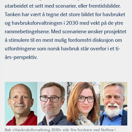
utarbeidet et sett med scenarier, eller fremtidsbild­er.
Tanken har vært å tegne det store bildet for havbruket
og havbruksforvaltningen i 2030 med vekt på de ytre
rammebetingel­sene. Med scenariene ønsker prosjektet
å stimulere til en mest mulig fordomsfri diskusjon om
utfordringene som norsk havbruk står overfor i et ti-
års-perspektiv.
Bak «Havbruksforvaltning 2030» står fire forskere ved Nofima i