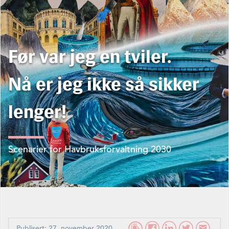
Før var jeg en tviler.
Nå er jeg ikke så sikker
lenger!
Scenarier for Havbruksforvaltning 2030
Publisert: 27. november 2020