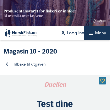
Skip
to
content
perm_identity
menu
Logg inn
Meny
Magasin
10 - 2020
Tilbake til utgaven
Duellen
Test dine