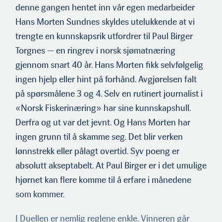
denne gangen hentet inn vår egen medarbeider
Hans Morten Sundnes skyldes utelukkende at vi
trengte en kun­nskapsrik utfordrer til Paul Birger
Torgnes — en ringrev i norsk sjømatnæring
gjennom snart 40 år. Hans Morten fikk selvfølgelig
Hans Morten Sundnes
ingen hjelp eller hint på forhånd. Avgjørelsen falt
på spørsmålene 3 og 4. Selv en rutinert journalist i
«Norsk Fiskerinæring» har sine kunnskapshull.
Derfra og ut var det jevnt. Og Hans Morten har
ingen grunn til å skamme seg. Det blir verken
lønnstrekk eller pålagt overtid. Syv poeng er
absolutt aksept­abelt. At Paul Birger er i det umulige
hjørnet kan flere komme til å erfare i månedene
som kommer.
I Duellen er nemlig reglene enkle. Vinneren går