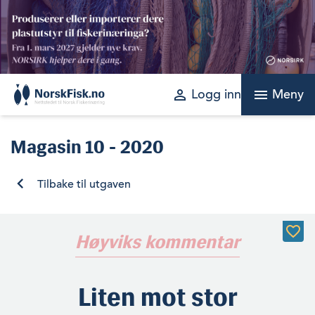
Skip
to
content
perm_identity
menu
Logg inn
Meny
Magasin
10 - 2020
Tilbake til utgaven
Høyviks kommentar
Liten mot stor