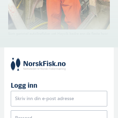
Som gammel autolinefisker vet Høyvik bedre enn de fleste hvor
fort skjellsordene kan hagle når de største båtene tar seg for
mye til rette inne ved kysten og innover i fjordene. Men hva skal
havfiskerne gjøre når torsken trekker den veien?
Logg inn