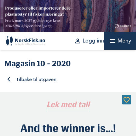
Skip
to
content
perm_identity
menu
Logg inn
Meny
Magasin
10 - 2020
Tilbake til utgaven
Lek med tall
And the winner is…!