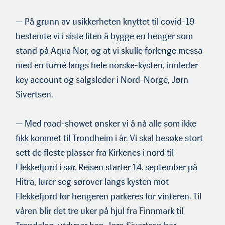
— På grunn av usikkerheten knyttet til covid-19
bestemte vi i siste liten å bygge en henger som
stand på Aqua Nor, og at vi skulle forlenge messa
med en turné langs hele norske-kysten, in­nleder
key account og salgsleder i Nord-Norge, Jørn
Sivertsen.
— Med road-showet ønsker vi å nå alle som ikke
fikk kommet til Trondheim i år. Vi skal besøke stort
sett de fleste plasser fra Kirkenes i nord til
Flekkefjord i sør. Reisen starter 14. septem­ber på
Hitra, lurer seg sørover langs kysten mot
Flekkefjord før hengeren parkeres for vinteren. Til
våren blir det tre uker på hjul fra Finnmark til