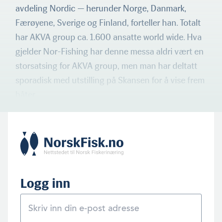
avdeling Nordic — herunder Norge, Danmark,
Færøyene, Sverige og Finland, forteller han. Totalt
har AKVA group ca. 1.600 ansatte world wide. Hva
gjelder Nor-Fishing har denne messa aldri vært en
storsatsing for AKVA group, men man har deltatt
sporadisk med utstilling på Skansen for å vise frem
båter.
Logg inn