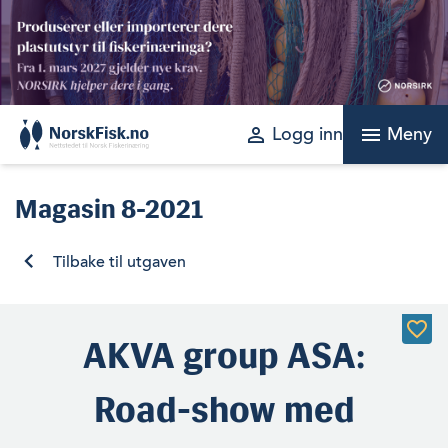
Skip
to
content
perm_identity
menu
Logg inn
Meny
Magasin
8-2021
Tilbake til utgaven
AKVA group ASA:
Road-show med