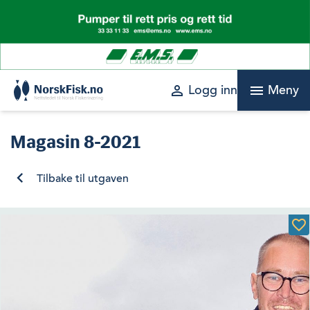
Skip
to
content
perm_identity
menu
Logg inn
Meny
Magasin
8-2021
Tilbake til utgaven