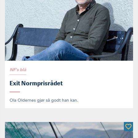
NF's blå
Exit Normprisrådet
Ola Oldernes gjør så godt han kan.