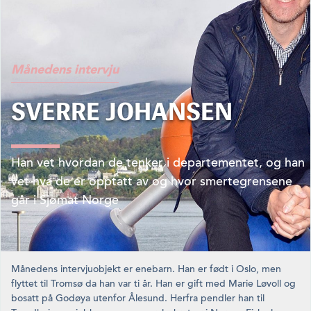
Månedens intervju
SVERRE JOHANSEN
Han vet hvordan de tenker i departementet, og han
vet hva de er opptatt av og hvor smertegrensene
går i Sjømat Norge
Månedens intervjuobjekt er enebarn. Han er født i Oslo, men
flyttet til Tromsø da han var ti år. Han er gift med Marie Løvoll og
bosatt på Godøya utenfor Ålesund. Herfra pendler han til