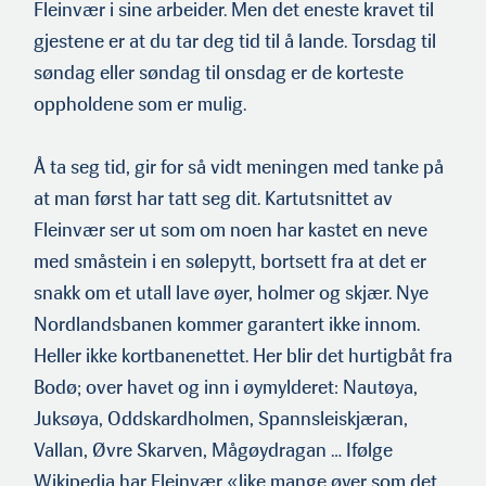
Fleinvær i sine arbeider. Men det eneste kravet til
gjestene er at du tar deg tid til å lande. Torsdag til
søndag eller søndag til onsdag er de korteste
oppholdene som er mulig.
Å ta seg tid, gir for så vidt meningen med tanke på
at man først har tatt seg dit. Kartutsnittet av
Fleinvær ser ut som om noen har kastet en neve
med småstein i en sølepytt, bortsett fra at det er
snakk om et utall lave øyer, holmer og skjær. Nye
Nordlandsbanen kommer garantert ikke innom.
Heller ikke kortbanenettet. Her blir det hurtigbåt fra
Bodø; over havet og inn i øymylderet: Nautøya,
Juksøya, Oddskardholmen, Spannsleiskjæran,
Vallan, Øvre Skarven, Mågøydragan … Ifølge
Wikipedia har Fleinvær «like mange øyer som det