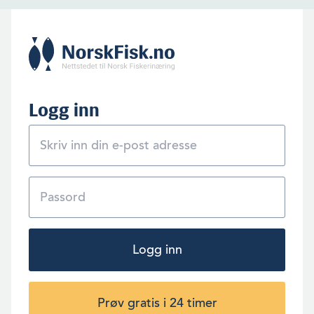
Gigante/Gifas sprenge laksebassenget ned i øya. Det representerer
en av mange originale tanker rundt å flytte oppdrett på land. I disse
tider starter Gigante opp på Lille Indre Rosøy på Rødøya, som blir en
prøveklut for de andre planene.
Logg inn
Logg inn
Prøv gratis i 24 timer