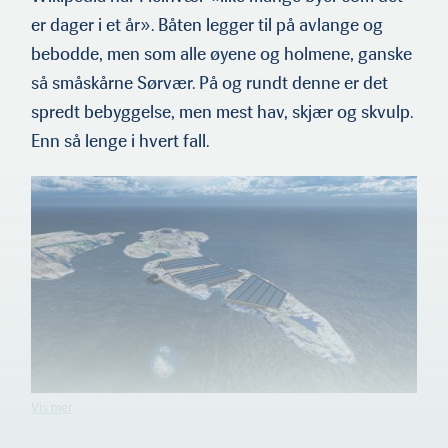
er dager i et år». Båten legger til på avlange og
bebodde, men som alle øyene og holmene, ganske
så småskårne Sørvær. På og rundt denne er det
spredt bebyggelse, men mest hav, skjær og skvulp.
Enn så lenge i hvert fall.
Mens Fordypningsrommet løfter husene opp fra bakken, vil