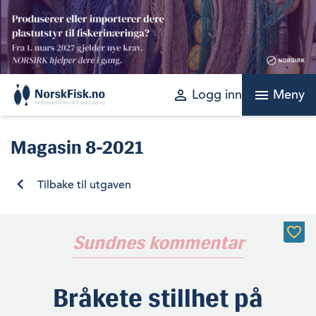
Skip
to
content
perm_identity
menu
Logg inn
Meny
Magasin
8-2021
Tilbake til utgaven
Sundnes kommentar
Bråkete stillhet på