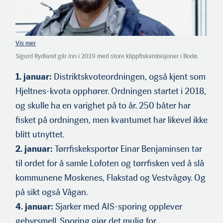
Sigurd Rydland går inn i 2019 med store klippfiskambisjoner i Bodø.
(Foto: HMS)
1. januar:
Distriktskvoteordningen, også kjent som
Hjeltnes-kvota opphører. Ordningen startet i 2018,
og skulle ha en varighet på to år. 250 båter har
fisket på ordningen, men kvantumet har likevel ikke
blitt utnyttet.
2. januar:
Tørrfiskeksportør Einar Benjaminsen tar
til ordet for å samle Lofoten og tørrfisken ved å slå
kommunene Moskenes, Flak­stad og Vestvågøy. Og
på sikt også Vågan.
4. januar:
Sjarker med AIS-sporing opplever
gebyrsmell. Sporing gjør det mulig for