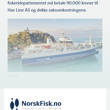
fiskeridepartementet må betale 90.000 kroner til
Hav Line AS og dekke saksomkostningene.
Innovativ miljøfrelse eller unorsk urokråke? Synet på slaktebåten
«Norwegian Gannet» er flere, og det er også kapitlene i fortel­lingen
om den og rederiet Hav Line.