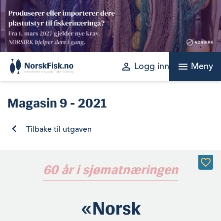
Skip
to
content
perm_identity
menu
Logg inn
Meny
Magasin
9 - 2021
Tilbake til utgaven
60 år i sjømatnæringen
«Norsk