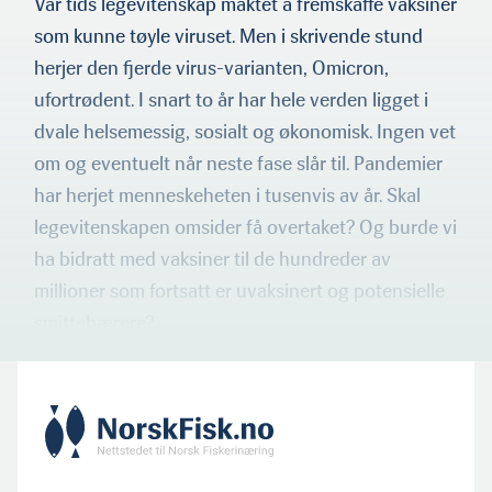
Vår tids legevitenskap maktet å fremskaffe vaksiner
som kunne tøyle viruset. Men i skrivende stund
herjer den fjerde virus-varianten, Omicron,
ufortrødent. I snart to år har hele verden ligget i
dvale helsemessig, sosialt og økonomisk. Ingen vet
om og eventuelt når neste fase slår til. Pandemier
har herjet menneskeheten i tusenvis av år. Skal
legevi­tenskapen omsider få overtaket? Og burde vi
ha bidratt med vak­siner til de hundreder av
millioner som fortsatt er uvaksinert og potensielle
smittebærere?