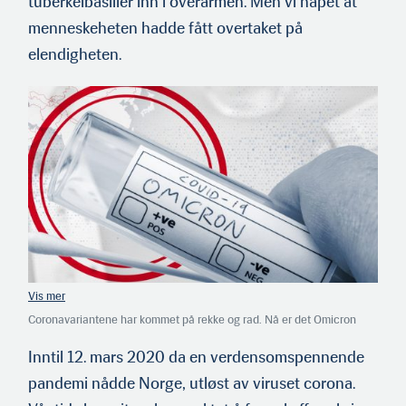
tuberkelbasiller inn i overarmen. Men vi håpet at
menneskeheten hadde fått overtaket på
elendighe­ten.
Coronavariantene har kommet på rekke og rad. Nå er det Omicron
som herjer. Ingen vet om — eller når — den neste mutasjonen kommer.
Inntil 12. mars 2020 da en verdensomspennende
pandemi nådde Norge, utløst av viruset corona.