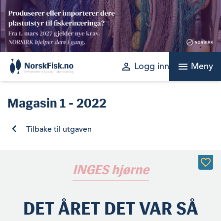
Skip
to
content
perm_identity
menu
Logg inn
Meny
Magasin
1 - 2022
Tilbake til utgaven
INGES hjørne
DET ÅRET DET VAR SÅ