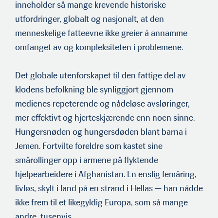
inneholder så mange kre­vende historiske
utfordringer, globalt og nasjonalt, at den
menneskelige fatteevne ikke greier å annamme
omfanget av og kompleksiteten i problemene.
Det globale utenforskapet til den fattige del av
klodens befolkn­ing ble synliggjort gjennom
medienes repeterende og nådeløse avsløringer,
mer effektivt og hjerteskjærende enn noen sinne.
Hungersnøden og hungersdøden blant barna i
Jemen. Fortvilte foreldre som kastet sine
smårollinger opp i armene på flyktende
hjelpearbeidere i Afghanistan. En enslig femåring,
livløs, skylt i land på en strand i Hellas — han nådde
ikke frem til et likegyl­dig Europa, som så mange
andre, tusenvis.