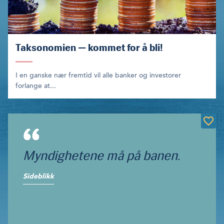
Taksonomien — kommet for å bli!
I en ganske nær fremtid vil alle banker og investorer
forlange at...
Myndighetene må på banen.
Sideblikk