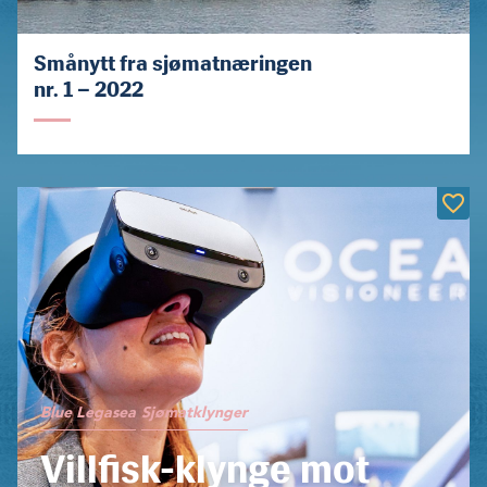
Smånytt fra sjømatnæringen
nr. 1 – 2022
Blue Legasea
Sjømatklynger
Villfisk-klynge mot