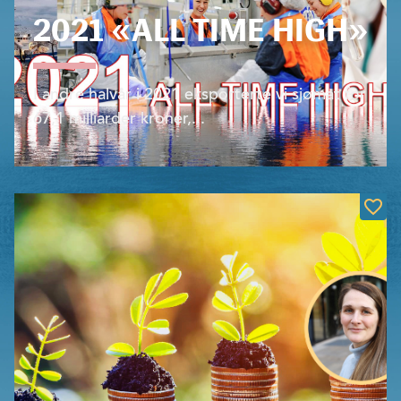
2021 «ALL TIME HIGH»
I andre halvår i 2021 eksporterte vi sjømat for
67,1 milliarder kroner,...