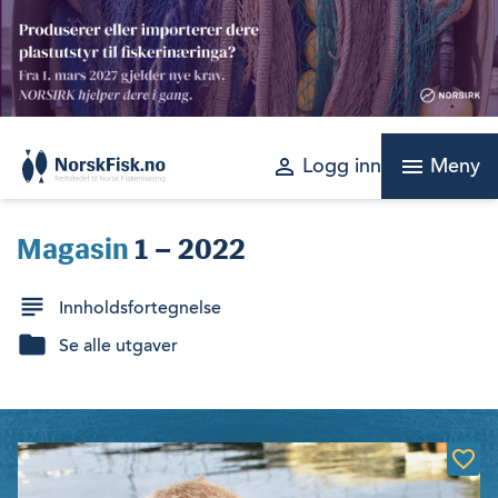
Skip
to
content
perm_identity
menu
Logg inn
Meny
Magasin
1 – 2022
Innholdsfortegnelse
Se alle utgaver