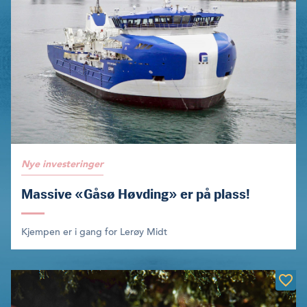
Nye investeringer
Massive «Gåsø Høvding» er på plass!
Kjempen er i gang for Lerøy Midt