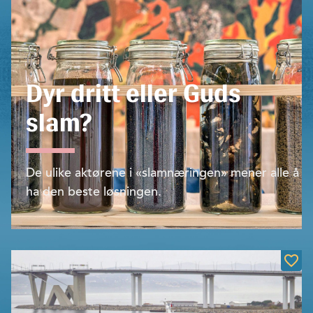
Dyr dritt eller Guds
slam?
De ulike aktørene i «slamnæringen» mener alle å
ha den beste løsningen.