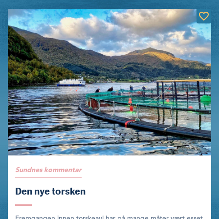
Sundnes kommentar
Den nye torsken
Fremgangen innen torskeavl har på mange måter vært esset