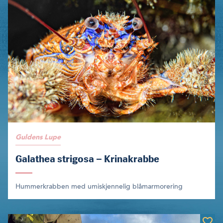
Guldens Lupe
Galathea strigosa – Krinakrabbe
Hummerkrabben med umiskjennelig blåmarmorering