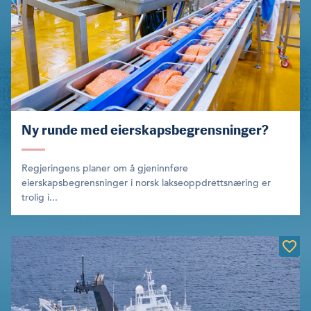
Ny runde med eierskapsbegrensninger?
Regjeringens planer om å gjeninnføre
eierskapsbegrensninger i norsk lakseoppdrettsnæring er
trolig i...