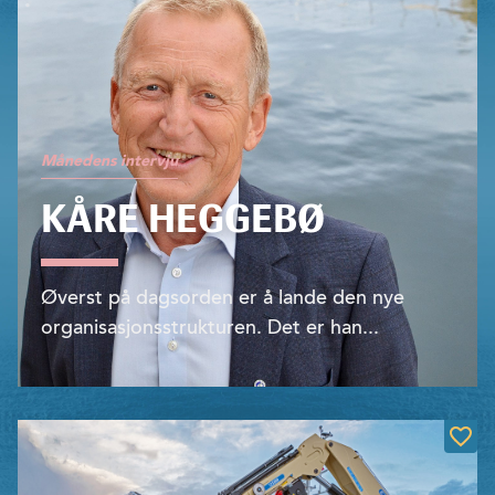
Månedens intervju
KÅRE HEGGEBØ
Øverst på dagsorden er å lande den nye
organisasjons­strukturen. Det er han...