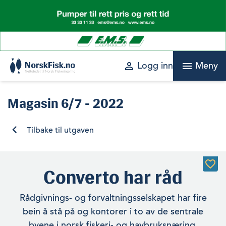
Skip
to
content
perm_identity
menu
Logg inn
Meny
Magasin
6/7 - 2022
Tilbake til utgaven
Converto har råd
Rådgivnings- og forvaltningsselskapet har fire
bein å stå på og kontorer i to av de sentrale
byene i norsk fiskeri- og havbruksnæring.