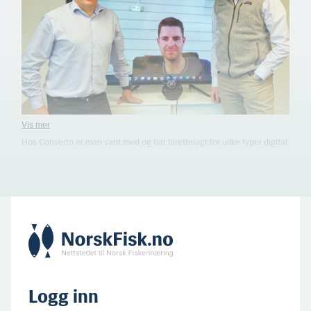
Hos Converto er man vant med og har tilrettelagt for ulike typer digital
kommunikasjon. Første møte ble gjennomført med Henrik Hustadnes
på skjerm — nær lakseelva han nettopp hadde fisket i. (Foto: HMS)
Logg inn