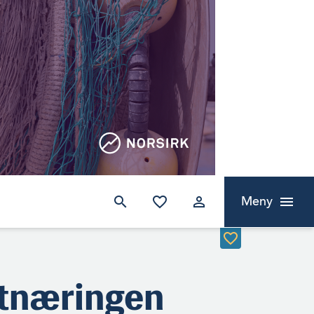
Meny
atnæringen