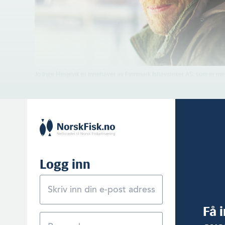
Jo Inge Hesjevik er innehaver av Finnmark Ishavsreker AS, som er meld
Logg inn
Få 