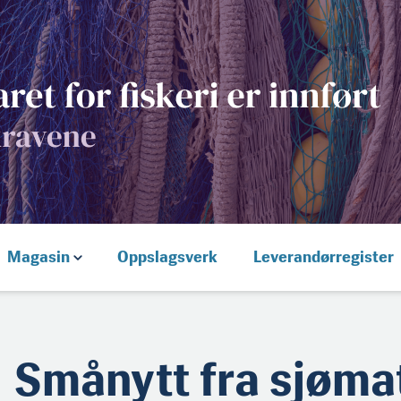
Magasin
Oppslagsverk
Leverandørregister
Smånytt fra sjøm