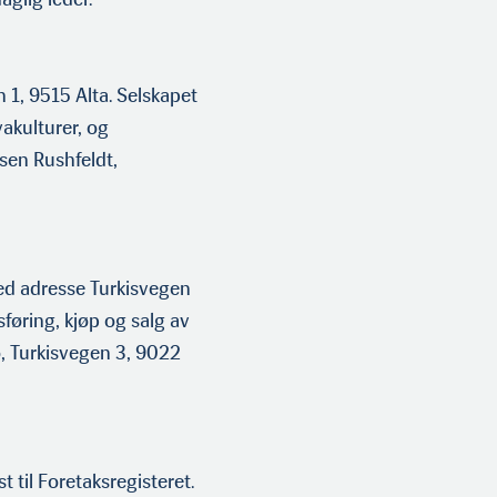
 1, 9515 Alta. Selskapet
akul­turer, og
sen Rushfeldt,
ed adresse Turkis­vegen
føring, kjøp og salg av
o, Turkisvegen 3, 9022
 til Foretaks­registeret.