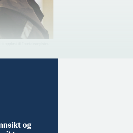
t oppløst til Foretaksregisteret.
innsikt og