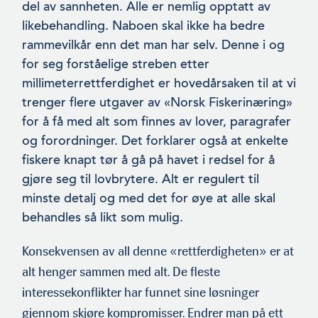
del av sannheten. Alle er nemlig opptatt av
likebehandling. Naboen skal ikke ha bedre
Redaktør Thorvald Tande
rammevilkår enn det man har selv. Denne i og
for seg forståelige streben etter
Redaktør Thorvald Tande
millimeterrettferdighet er hovedårsaken til at vi
trenger flere utgaver av «Norsk Fiskerinæring»
for å få med alt som finnes av lover, paragrafer
og forordninger. Det forklarer også at enkelte
fiskere knapt tør å gå på havet i redsel for å
gjøre seg til lovbrytere. Alt er regulert til
minste detalj og med det for øye at alle skal
behandles så likt som mulig.
Konsekvensen av all denne «rettferdigheten» er at
alt henger sammen med alt. De fleste
interessekonflikter har funnet sine løsninger
gjennom skjøre kompromisser. Endrer man på ett