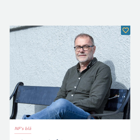
NF's blå