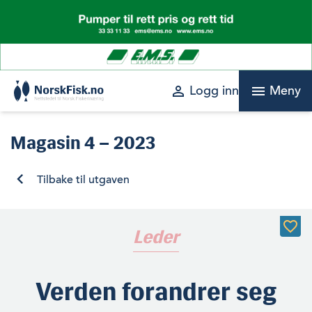
Skip
to
content
perm_identity
menu
Logg inn
Meny
Magasin
4 – 2023
Tilbake til utgaven
Leder
Verden forandrer seg