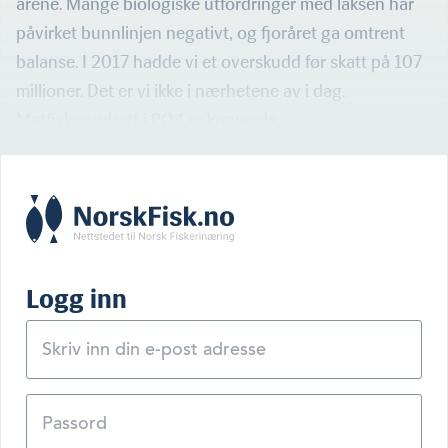
årene. Mange biologiske utfordringer med laksen har
påvirket bunnlinjen negativt, og fjoråret ga omtrent
balanse. I 2017 hadde vi et overskudd før skatt på 107
millioner. Det er vi ikke i nærhetene av i dag.
Matfiskoppdrett i PO4 er krevende.
Logg inn