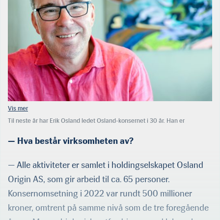
Til neste år har Erik Osland ledet Osland-konsernet i 30 år. Han er
dattersønn av Erling Osland, som etablerte selskapet i 1963, da under
navnet Osland Ørretoppdrett. (Foto: Therese Tande)
— Hva består virksomheten av?
— Alle aktiviteter er samlet i holdingselskapet Osland
Origin AS, som gir arbeid til ca. 65 personer.
Konsernomsetning i 2022 var rundt 500 millioner
kroner, omtrent på samme nivå som de tre foregående