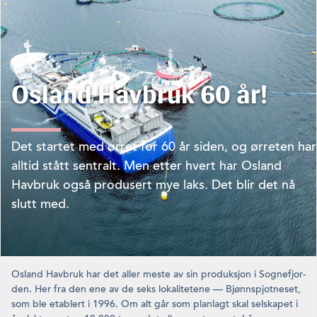
Osland Havbruk 60 år!
Det startet med ørret for 60 år siden, og ørreten har
alltid stått sentralt. Men etter hvert har Osland
Havbruk også produsert mye laks. Det blir det nå
slutt med.
Osland Havbruk har det aller meste av sin produksjon i Sognefjor­
den. Her fra den ene av de seks lokalitetene — Bjønnspjotneset,
som ble etablert i 1996. Om alt går som planlagt skal selskapet i