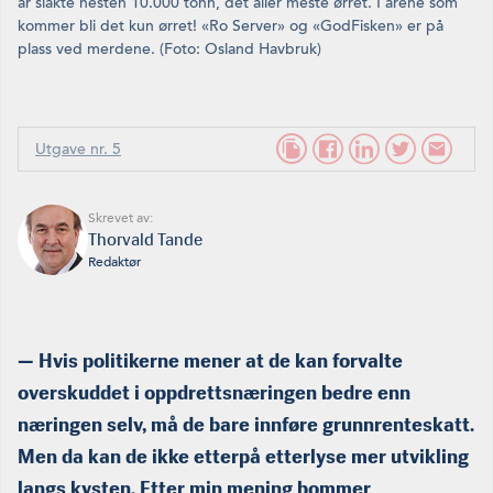
år slakte nesten 10.000 tonn, det aller meste ørret. I årene som
kommer bli det kun ørret! «Ro Server» og «GodFisken» er på
plass ved merdene. (Foto: Osland Havbruk)
Utgave nr. 5
Skrevet av:
Thorvald Tande
Redaktør
— Hvis politikerne mener at de kan forvalte
overskuddet i oppdrettsnæringen bedre enn
næringen selv, må de bare innføre grunnrenteskatt.
Men da kan de ikke etterpå etterlyse mer utvikling
langs kysten. Etter min mening bommer