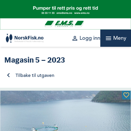
Skip
to
content
perm_identity
menu
Logg inn
Meny
Magasin
5 – 2023
Tilbake til utgaven