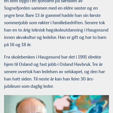
en liten bygd i en fjordarm på sørsiden av
Sognefjorden sammen med en eldre søster og en
yngre bror. Bare 13 år gammel hadde han sin første
sommerjobb som røkter i familiebedriften. Senere tok
han en to årig teknisk høgskoleutdanning i Haugesund
innen akvakultur og ledelse. Han er gift og har to barn
på 16 og 18 år.
Fra skolebenken i Haugesund bar det i 1991 direkte
hjem til Osland og fast jobb i Osland Havbruk. Tre år
senere overtok han ledelsen av selskapet, og den har
han hatt siden. Til neste år kan han feire 30 års-
jubileum som daglig leder.