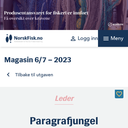
Skip
to
content
perm_identity
menu
Logg inn
Meny
Magasin
6/7 – 2023
Tilbake til utgaven
Leder
Paragrafjungel