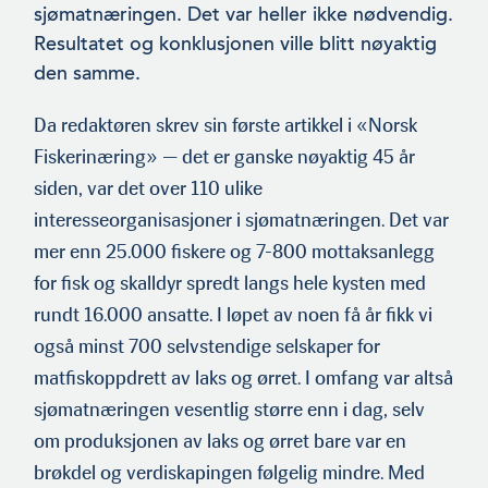
sjømatnæringen. Det var heller ikke nødvendig.
Redaktør Thorvald Tande
Resultatet og konklusjonen ville blitt nøyaktig
den samme.
Redaktør Thorvald Tande
Da redaktøren skrev sin første artikkel i «Norsk
Fiskerinæring» — det er ganske nøyaktig 45 år
siden, var det over 110 ulike
interesseorganisasjoner i sjømatnæringen. Det var
mer enn 25.000 fiskere og 7-800 mottaksanlegg
for fisk og skalldyr spredt langs hele kysten med
rundt 16.000 ansatte. I løpet av noen få år fikk vi
også minst 700 selvstendige selskaper for
matfiskoppdrett av laks og ørret. I omfang var altså
sjømatnæringen vesentlig større enn i dag, selv
om produksjonen av laks og ørret bare var en
brøkdel og verdiskapingen følgelig mindre. Med