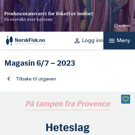
Skip
to
content
perm_identity
menu
Logg inn
Meny
Magasin
6/7 – 2023
Tilbake til utgaven
På tampen fra Provence
Heteslag