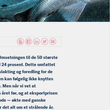
 Omsetningen til de 50 største
ed 24 prosent. Dette omfattet
slakting og foredling for de
n kan følgelig ikke knyttes
. Men når vi vet at
ret før, og at eksportprisen
 hode — økte med ganske
r det alt om et strålende år.