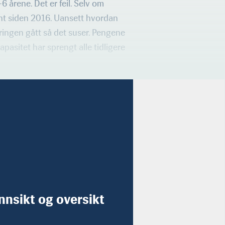
6 årene. Det er feil. Selv om
ent siden 2016. Uansett hvordan
ringen gått så det suser. Pengene
pasitet har sprengt alle tidligere
innsikt og oversikt