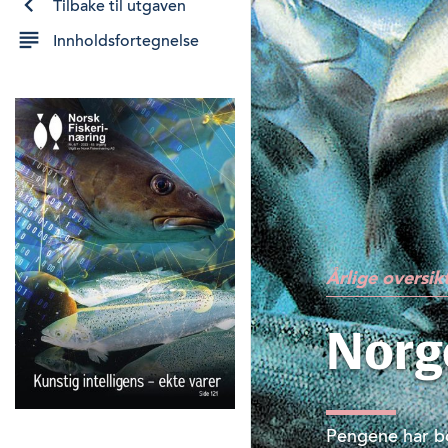
Tilbake til utgaven
Innholdsfortegnelse
Årlige oversik
Norg
Pengene har bo