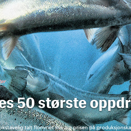
ter
es 50 største oppdr
kstavelig talt flommet inn, og prisen på produksjonskap