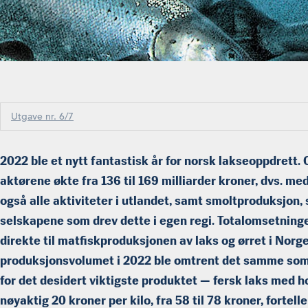
Utgave nr. 6/7
2022 ble et nytt fantastisk år for norsk lakseoppdrett.
aktørene økte fra 136 til 169 milliarder kroner, dvs. m
også alle aktiviteter i utlandet, samt smoltproduksjon, 
selskapene som drev dette i egen regi. Totalomsetninge
direkte til matfiskproduksjonen av laks og ørret i Norge
produksjonsvolumet i 2022 ble omtrent det samme som å
for det desidert viktigste produktet — fersk laks med
nøyaktig 20 kroner per kilo, fra 58 til 78 kroner, fortelle