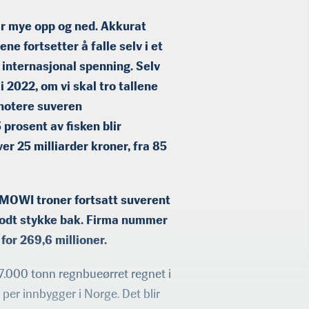
går mye opp og ned. Akkurat
 fortsetter å falle selv i et
 internasjonal spenning. Selv
 2022, om vi skal tro tallene
 notere suveren
prosent av fisken blir
er 25 milliarder kroner, fra 85
 MOWI troner fortsatt suverent
godt stykke bak. Firma nummer
 for 269,6 millioner.
77.000 tonn regnbueørret regnet i
 per innbygger i Norge. Det blir