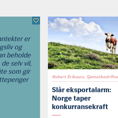
nntekter er
gsliv og
kan beholde
e selv vil,
te som gir
Robert Eriksson, Sjømatbedrifte
ttepenger
Slår eksportalarm:
Norge taper
konkurransekraft