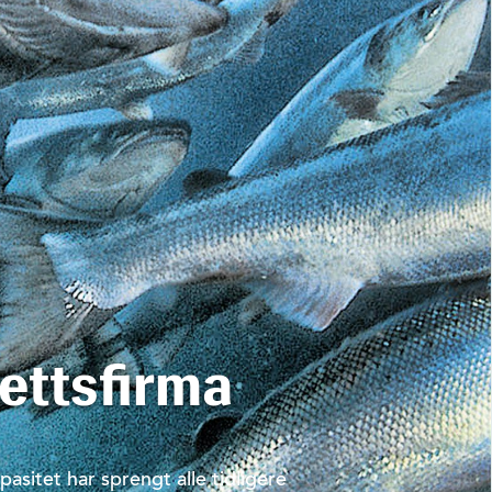
ettsfirma
asitet har sprengt alle tidligere