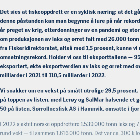
Det sies at fiskeoppdrett er en syklisk næring; at det 
denne påstanden kan man begynne å lure på når rekordene
år preget av krig, etterdønninger av en pandemi og stor
om produksjonen av laks og ørret falt med 26.000 tonn i
fra Fiskeridirektoratet, altså med 1,5 prosent, kunne vi
omsetningsrekord. Holder vi oss til eksporttallene — 95 
eksportert, økte eksportverdien av laks og ørret med ov
milliarder i 2021 til 110,5 milliarder i 2022.
Vi snakker om en vekst på smått utrolige 29,5 prosent.
på toppen av listen, med Lerøy og SalMar halsende et 
50 på listen, Sørrollnesfisk AS i Hamnvik, omsatte i fjor
I 2022 slaktet norske oppdrettere 1.539.000 tonn laks og 
rund vekt — til sammen 1.616.000 tonn. Det var ca. 300 kilo