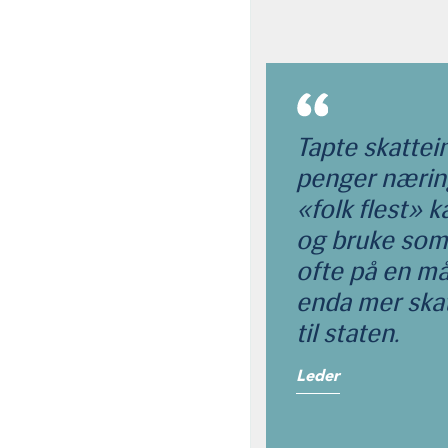
Tapte skattei
penger nærin
«folk flest» 
og bruke som d
ofte på en må
enda mer ska
til staten.
Leder