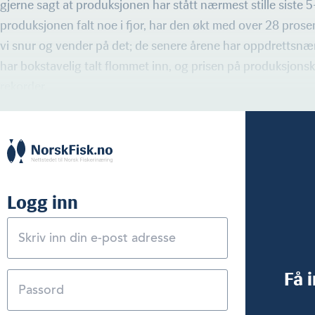
gjerne sagt at produksjonen har stått nærmest stille siste 5-
produksjonen falt noe i fjor, har den økt med over 28 pros
vi snur og vender på det; de senere årene har oppdrettsnæ
har bokstavelig talt flommet inn, og prisen på produksjonska
rekorder.
Logg inn
Få 