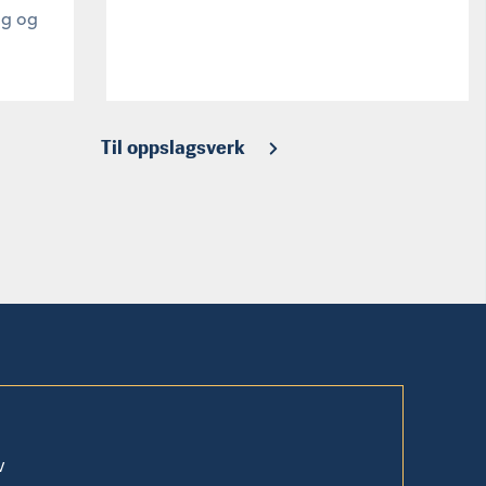
ng og
Til oppslagsverk
v