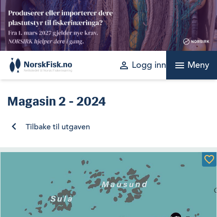
Skip
to
content
perm_identity
menu
Logg inn
Meny
Magasin
2 - 2024
Tilbake til utgaven