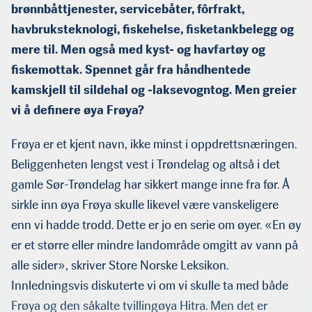
brønnbåttjenester, servicebåter, fôrfrakt,
havbruksteknologi, fiskehelse, fisketankbelegg og
mere til. Men også med kyst- og havfartøy og
fiskemottak. Spennet går fra håndhentede
kamskjell til sildehal og -laksevogntog. Men greier
vi å definere øya Frøya?
Frøya er et kjent navn, ikke minst i oppdrettsnæringen.
Beliggenheten lengst vest i Trøndelag og altså i det
gamle Sør-Trøndelag har sikkert mange inne fra før. Å
sirkle inn øya Frøya skulle likevel være vanskeligere
enn vi hadde trodd. Dette er jo en serie om øyer. «En øy
er et større eller mindre landområde omgitt av vann på
alle sider», skriver Store Norske Leksikon.
Innledningsvis diskuterte vi om vi skulle ta med både
Frøya og den såkalte tvillingøya Hitra. Men det er