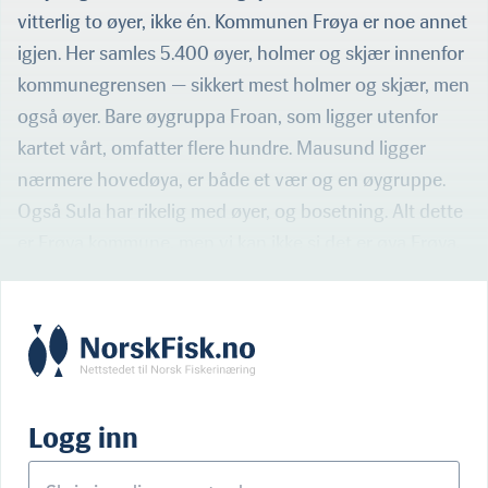
vitterlig to øyer, ikke én. Kommunen Frøya er noe annet
igjen. Her samles 5.400 øyer, holmer og skjær innenfor
kommunegrensen — sikkert mest holmer og skjær, men
også øyer. Bare øygruppa Froan, som ligger utenfor
kartet vårt, omfatter flere hundre. Mausund ligger
nærmere hovedøya, er både et vær og en øygruppe.
Også Sula har rikelig med øyer, og bosetning. Alt dette
er Frøya kommune, men vi kan ikke si det er øya Frøya.
Logg inn