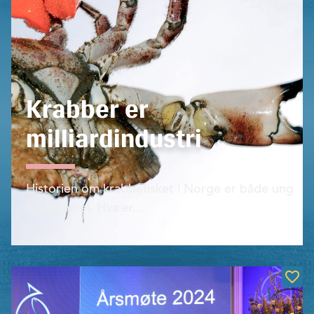
Krabber er
milliardindustri
Historien om krabbefisket i Norge er både ung
og gammel. Hva er...