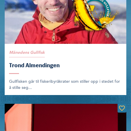
Månedens Gullfisk
Trond Almendingen
Gullfisken går til fiskeri­byråkrater som stiller opp i stedet for
å stille seg...