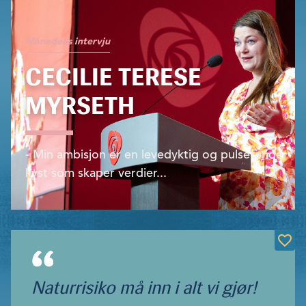
Månedens intervju
CECILIE TERESE
MYRSETH
- Min ambisjon er en levedyktig og pulserende
kyst som skaper verdier...
Naturrisiko må inn i alt vi gjør!