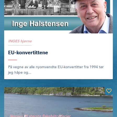
INGES hjørne
EU-konvertittene
På vegne av alle nyomvendte EU-konvertitter fra 1994 tør
jeg håpe og...
Norges 35 største fiskebåtrederier