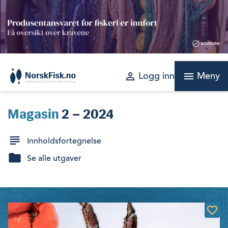
Skip
to
content
perm_identity
menu
Logg inn
Meny
Magasin
2 – 2024
Innholdsfortegnelse
Se alle utgaver