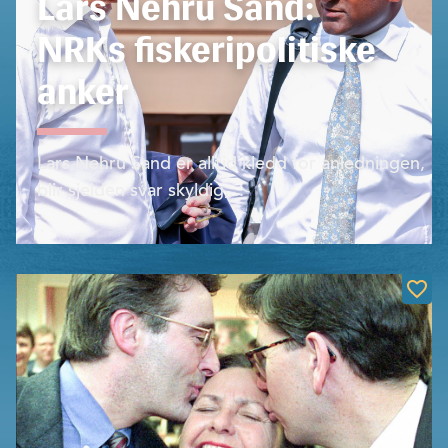
Lars Nehru Sand:
NRKs fiskeripolitiske
anker
Lars Nehru Sand er alltid kledd for anledningen,
blir sjelden svar skyldig,...