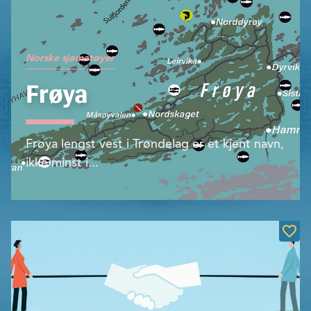
Norske sjømatøyer
Frøya
Frøya lengst vest i Trøndelag er et kjent navn,
ikke minst i...