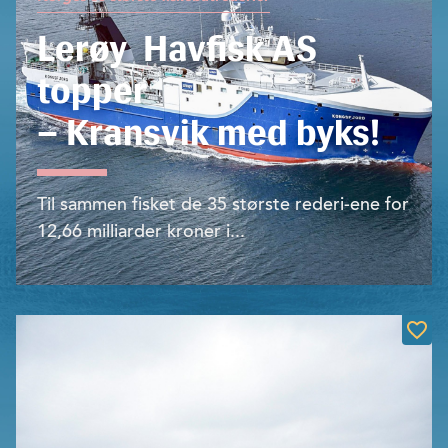
Lerøy Havfisk AS
topper
– Kransvik med byks!
Til sammen fisket de 35 største rederi-ene for
12,66 milliarder kroner i...