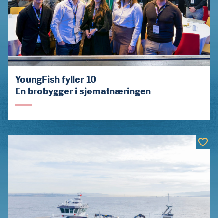
YoungFish fyller 10
En brobygger i sjømatnæringen