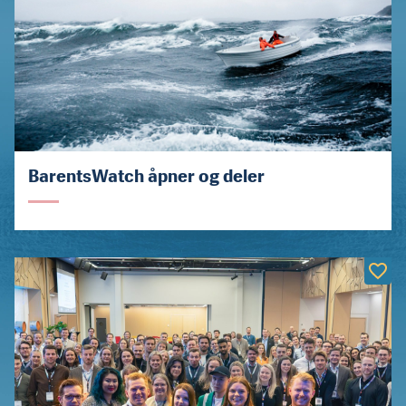
BarentsWatch åpner og deler