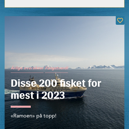
Årlige oversikter
Fangstverdi
Disse 200 fisket for
mest i 2023
«Ramoen» på topp!