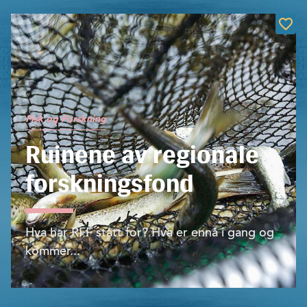
Fisk og Forskning
Ruinene av regionale
forskningsfond
Hva har RFF stått for? Hva er ennå i gang og
kommer...