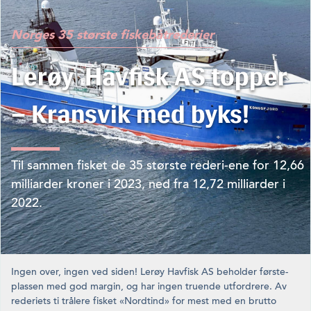
Norges 35 største fiskebåtrederier
Lerøy Havfisk AS topper
– Kransvik med byks!
Til sammen fisket de 35 største rederi-ene for 12,66
milliarder kroner i 2023, ned fra 12,72 milliarder i
2022.
Ingen over, ingen ved siden! Lerøy Havfisk AS beholder første­
plassen med god margin, og har ingen truende utfordrere. Av
rederiets ti trålere fisket «Nordtind» for mest med en brutto