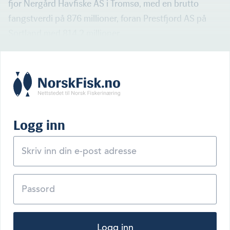
fjor Nergård Havfiske AS i Tromsø, med en brutto
fangstverdi på 876 millioner, foran Prestfjord AS på
Sortland med 814,2 millioner.
Logg inn
Logg inn