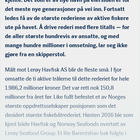
kjente. Det som er av nye navn på eiersiden er for
det meste nye generasjoner på vei inn. Fortsatt
ledes få av de største rederiene av aktive fiskere
ute på havet. Å drive rederi med flere titalls — for
de aller største hundrevis av ansatte, og med
mange hundre millioner i omsetning, lar seg ikke
gjøre fra en skipperstol.
Målt mot Lerøy Havfisk AS blir de fleste små. I fjor
omsatte de ti aktive trålerne til dette rederiet for hele
1.986,2 millioner kroner. Det var rett nok 150,8
millioner fra året før. Like fullt befestet et av Norges
største oppdrettsselskaper posisjonen som det
desidert største fiskebåtrederiet. Høsten 2016 ble som
kjent både Havfisk og Norway Seafoods overtatt av
Lerøy Seafood Group. Et lite Barentshav bak fulgte i