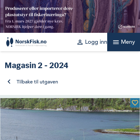
Skip
to
content
perm_identity
menu
Logg inn
Meny
Magasin
2 - 2024
Tilbake til utgaven