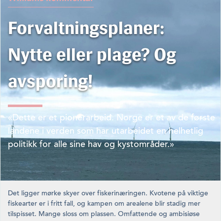
Forvaltningsplaner:
Nytte eller plage? Og
avsporing!
«Dette er et pionerarbeid. Norge er et av de første
landene i verden som har utarbeidet en helhetlig
politikk for alle sine hav og kystområder.»
Det ligger mørke skyer over fiskerinæringen. Kvotene på viktige
fiskearter er i fritt fall, og kampen om arealene blir stadig mer
tilspisset. Mange sloss om plassen. Omfattende og ambisiøse