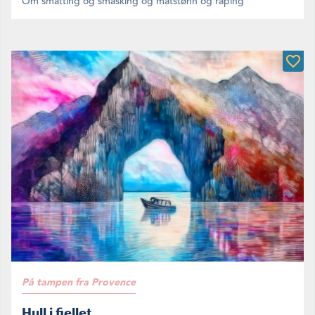
Om smatting og smasking og matstønn og raping
På tampen fra Provence
Hull i fjellet