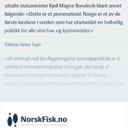
uttalte statsminister Kjell Magne Bondevik blant annet
følgende: «Dette er et pionerarbeid. Norge er et av de
første landene i verden som har utarbeidet en helhetlig
politikk for alle sine hav og kystområder.»
Videre skrev han:
«Et sentralt mål for Regjeringens havmiljøpolitikk er å
etablere rammebetingelser som gjør det mulig å
balansere næringsinteressene knyttet til fiskeri,
havbruk og petroleumsvirksomhet innenfor rammen av
en bærekraftig utvikling.»