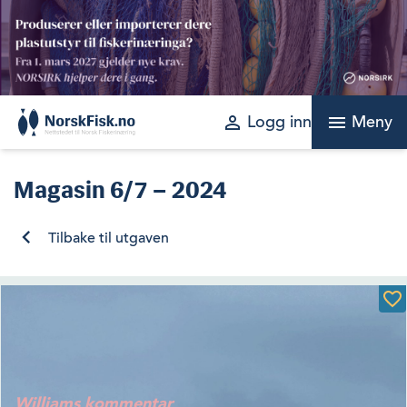
Skip
to
content
perm_identity
menu
Logg inn
Meny
Magasin
6/7 – 2024
Tilbake til utgaven
Williams kommentar