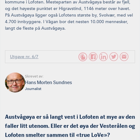
kommune i Lofoten. Mesteparten av Austvågøya består av fjell,
og det høyeste punktet er Higravstind, 1146 meter over havet.
På Austvågøya ligger også Lofotens største by, Svolvær, med vel
4.700 innbyggere. I Vågan bor det nesten 10.000 mennesker,
langt de fleste på Austvågøya.
Utgave nr. 6/7
Skrevet av:
Hans Morten Sundnes
Journalist
Austvågøya er så langt vest i Lofoten at mye av
den
falle
r litt utenom. Eller er det øya der Vesterålen og
Lofoten smelter sammen til «true LoVe»?