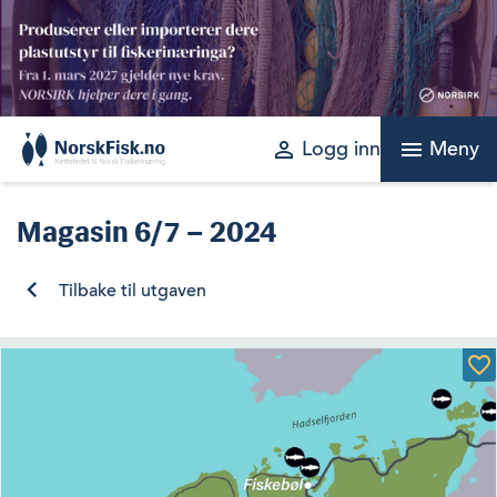
Skip
to
content
perm_identity
menu
Logg inn
Meny
Magasin
6/7 – 2024
Tilbake til utgaven