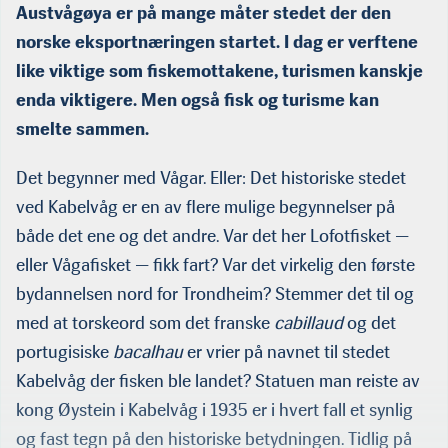
Austvågøya er på mange måter stedet der den
norske eksportnæringen startet. I dag er verftene
like viktige som fiskemottakene, turismen kanskje
enda viktigere. Men også fisk og turisme kan
smelte sammen.
Det begynner med Vågar. Eller: Det historiske stedet
ved Kabelvåg er en av flere mulige begynnelser på
både det ene og det andre. Var det her Lofotfisket —
eller Vågafisket — fikk fart? Var det virkelig den første
bydannelsen nord for Trondheim? Stemmer det til og
med at torskeord som det franske
cabillaud
og det
portugisiske
bacalhau
er vrier på navnet til stedet
Kabelvåg der fisken ble landet? Statuen man reiste av
kong Øystein i Kabelvåg i 1935 er i hvert fall et synlig
og fast tegn på den historiske betydningen. Tidlig på