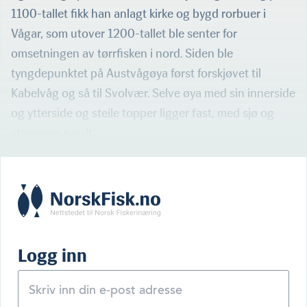
1100-tallet fikk han anlagt kirke og bygd rorbuer i
Vågar, som utover 1200-tallet ble senter for
omsetningen av tørrfisken i nord. Siden ble
tyngdepunktet på Austvågøya først forskjøvet til
Kabelvåg og så til Svolvær. Selve øya med sin innerside
og ytterside og steile topper ligger fast, med sjø og
strømmer rundt.
Logg inn