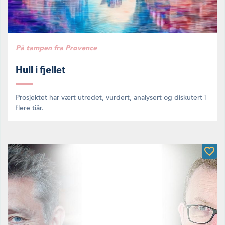
Academy, og før det igjen var hun statssekretær i Nærings- og
fiskeride­partementet fra februar 2020 til oktober 2021, først
for statsråd Geir-Inge Sivertsen, så for Odd Emil Ingebrigtsen.
(Foto: Privat)
På tampen fra Provence
Hull i fjellet
Prosjektet har vært utredet, vurdert, analysert og diskutert i
flere tiår.