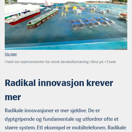
I høst var representanter for norsk akvakulturnæring i Kina på «Trade
Mission Tour» i regi av Innovasjon Norge, Stiim Aqua Cluster og andre
havbruksklynger. Kina er i gang med en omfat­tende nasjonal satsing på
akvakultur og satser stort på teknolo­giutvikling. Kineserne bygger ut
Radikal innovasjon krever
områder for oppdrett på en måte som er utenkelig sammenlignet med
norske forhold og når det gjelder smitte og inngrep. (Foto: Trine Danielsen)
mer
Radikale innovasjoner er mer sjeldne. De er
dyptgripende og fundamentale og utfordrer ofte et
større system. Ett eksempel er mobiltelefonen. Radikale