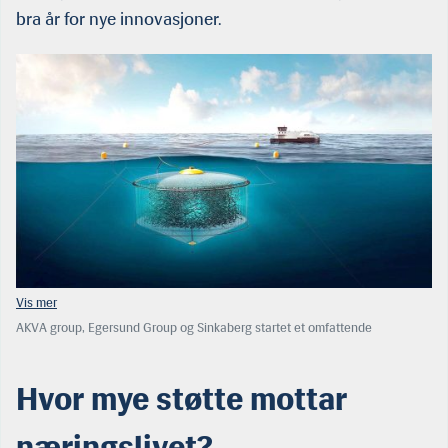
bra år for nye innovasjoner.
AKVA group, Egersund Group og Sinkaberg startet et omfattende
innovasjonsløp gjennom utviklingstillatelsene med sitt Atlantis-prosjekt.
Prosjektet ledet til videre innovasjon og lansering av Nautilus, som nå har
solgt mer enn 100 enheter. (Ill: AKVA group)
Hvor mye støtte mottar
næringslivet?