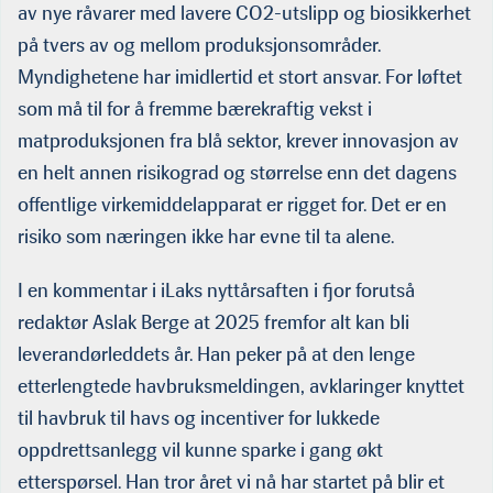
av nye råvarer med lavere CO2-utslipp og biosikkerhet
på tvers av og mellom produksjonsområder.
Myndighetene har imidlertid et stort ansvar. For løftet
som må til for å fremme bærekraftig vekst i
matproduksjonen fra blå sektor, krever innovasjon av
en helt annen risikograd og størrelse enn det dagens
offentlige virkemiddelapparat er rigget for. Det er en
risiko som næringen ikke har evne til ta alene.
I en kommentar i iLaks nyttårsaften i fjor forutså
redaktør Aslak Berge at 2025 fremfor alt kan bli
leverandørleddets år. Han peker på at den lenge
etterlengtede havbruksmeldingen, avklaringer knyttet
til havbruk til havs og incentiver for lukkede
oppdrettsanlegg vil kunne sparke i gang økt
etterspørsel. Han tror året vi nå har startet på blir et