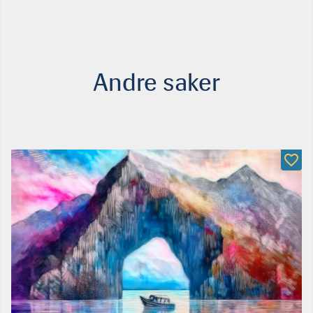
Andre saker
Trine Lotherington Danielsen er født 9. mars 1967 i
Trondheim, og var ordfører for Høyre i Hjelmeland kommune i
Rogaland fra 2011 til 2015. Hun har hovedfag i
zoologi/akvakultur fra Norges tekniske høgskole og ingeniør­
eksamen i akvateknikk fra Bergen ingeniørhøgskole. Siden
august i 2022 har hun vært daglig leder i Stiim Aqua Cluster i
Stavanger. Før det jobber hun halvannet år i BluePlanet