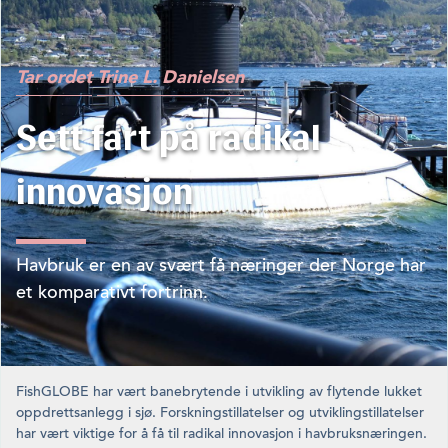
Tar ordet
Trine L. Danielsen
Sett fart på radikal
innovasjon
Havbruk er en av svært få næringer der Norge har
et komparativt fortrinn.
FishGLOBE har vært banebrytende i utvikling av flytende lukket
oppdrettsanlegg i sjø. Forskningstillatelser og utviklingstilla­telser
har vært viktige for å få til radikal innovasjon i hav­bruksnæringen.