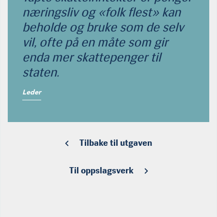
næringsliv og «folk flest» kan
beholde og bruke som de selv
vil, ofte på en måte som gir
enda mer skattepenger til
staten.
Leder
Tilbake til utgaven
Til oppslagsverk