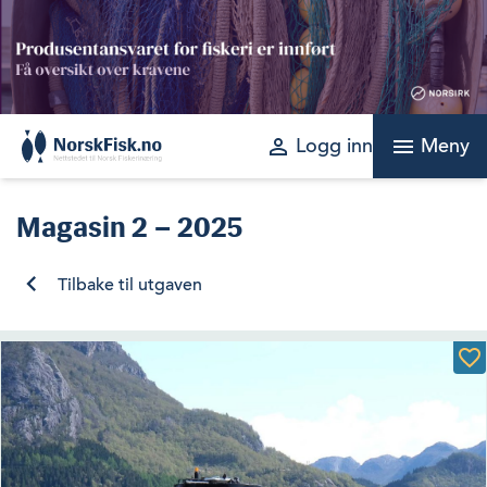
Skip
to
content
perm_identity
menu
Logg inn
Meny
Magasin
2 – 2025
Tilbake til utgaven