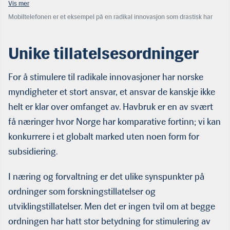
Mobiltelefonen er et eksempel på en radikal innovasjon som dras­tisk har
endret hvordan vi mennesker kommuniserer med omverdenen. Radikale
innovasjoner utfordrer et større system, krever store ressurser og mange
aktører.
Unike tillatelsesordninger
For å stimulere til radikale innovasjoner har norske
myndigheter et stort ansvar, et ansvar de kanskje ikke
helt er klar over omfanget av. Havbruk er en av svært
få næringer hvor Norge har komparative fortinn; vi kan
konkurrere i et globalt marked uten noen form for
subsidiering.
I næring og forvaltning er det ulike synspunkter på
ordninger som forskningstillatelser og
utviklingstillatelser. Men det er ingen tvil om at begge
ordningen har hatt stor betydning for stimulering av